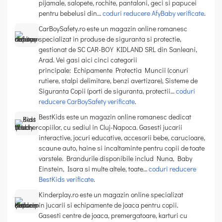
pijamale, salopete, rochite, pantaloni, geci si papucei
pentru bebelusi din…
coduri reducere AfyBaby verificate
.
CarBoySafety.ro este un magazin online romanesc
specializat in produse de siguranta si protectie,
gestionat de SC CAR-BOY KIDLAND SRL din Sanleani,
Arad. Vei gasi aici cinci categorii
principale: Echipamente Protectia Muncii (conuri
rutiere, stalpi delimitare, benzi avertizare), Sisteme de
Siguranta Copii (porti de siguranta, protectii…
coduri
reducere CarBoySafety verificate
.
BestKids este un magazin online romanesc dedicat
copiilor, cu sediul in Cluj-Napoca. Gasesti jucarii
interactive, jocuri educative, accesorii bebe, carucioare,
scaune auto, haine si incaltaminte pentru copii de toate
varstele. Brandurile disponibile includ Nuna, Baby
Einstein, Isara si multe altele, toate…
coduri reducere
BestKids verificate
.
Kinderplay.ro este un magazin online specializat
in jucarii si echipamente de joaca pentru copii.
Gasesti centre de joaca, premergatoare, karturi cu