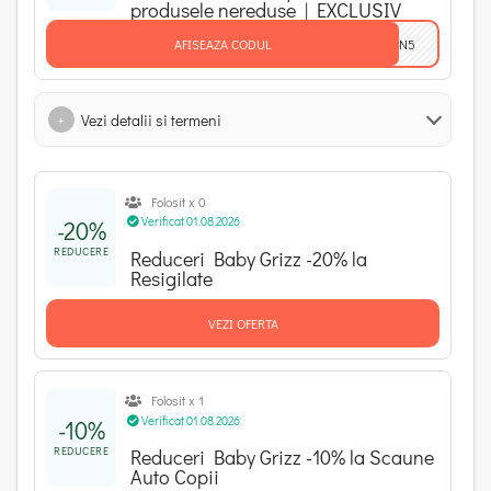
produsele nereduse | EXCLUSIV
AFISEAZA CODUL
PON5
Vezi detalii si termeni
+
Folosit x 0
Verificat 01.08.2026
-20%
REDUCERE
Reduceri Baby Grizz -20% la
Resigilate
VEZI OFERTA
Folosit x 1
Verificat 01.08.2026
-10%
REDUCERE
Reduceri Baby Grizz -10% la Scaune
Auto Copii