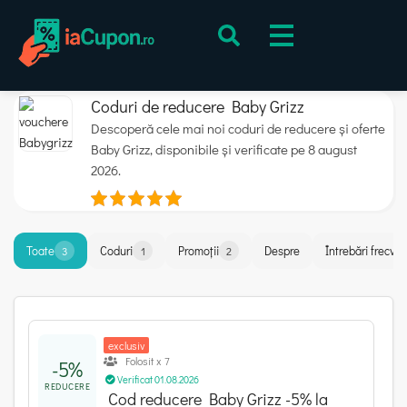
Coduri de reducere Baby Grizz
Descoperă cele mai noi coduri de reducere și oferte
Baby Grizz, disponibile și verificate pe 8 august
2026.
Toate
Coduri
Promoții
Despre
Întrebări frecve
3
1
2
exclusiv
Folosit x 7
-5%
Verificat 01.08.2026
REDUCERE
Cod reducere Baby Grizz -5% la