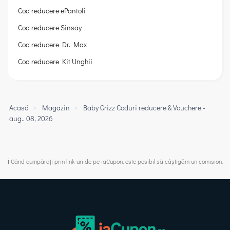
Cod reducere ePantofi
Cod reducere Sinsay
Cod reducere Dr. Max
Cod reducere Kit Unghii
Acasă
>
Magazin
>
Baby Grizz Coduri reducere & Vouchere -
aug.. 08, 2026
ℹ️ Când cumpărați prin link-uri de pe iaCupon, este posibil să câștigăm un comision.