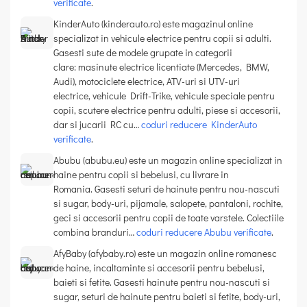
verificate
.
KinderAuto (kinderauto.ro) este magazinul online
specializat in vehicule electrice pentru copii si adulti.
Gasesti sute de modele grupate in categorii
clare: masinute electrice licentiate (Mercedes, BMW,
Audi), motociclete electrice, ATV-uri si UTV-uri
electrice, vehicule Drift-Trike, vehicule speciale pentru
copii, scutere electrice pentru adulti, piese si accesorii,
dar si jucarii RC cu…
coduri reducere KinderAuto
verificate
.
Abubu (abubu.eu) este un magazin online specializat in
haine pentru copii si bebelusi, cu livrare in
Romania. Gasesti seturi de hainute pentru nou-nascuti
si sugar, body-uri, pijamale, salopete, pantaloni, rochite,
geci si accesorii pentru copii de toate varstele. Colectiile
combina branduri…
coduri reducere Abubu verificate
.
AfyBaby (afybaby.ro) este un magazin online romanesc
de haine, incaltaminte si accesorii pentru bebelusi,
baieti si fetite. Gasesti hainute pentru nou-nascuti si
sugar, seturi de hainute pentru baieti si fetite, body-uri,