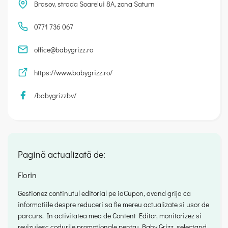
Brasov, strada Soarelui 8A, zona Saturn
0771 736 067
office@babygrizz.ro
https://www.babygrizz.ro/
/babygrizzbv/
Pagină actualizată de:
Florin
Gestionez continutul editorial pe iaCupon, avand grija ca
informatiile despre reduceri sa fie mereu actualizate si usor de
parcurs. In activitatea mea de Content Editor, monitorizez si
revizuiesc codurile promotionale pentru Baby Grizz, selectand