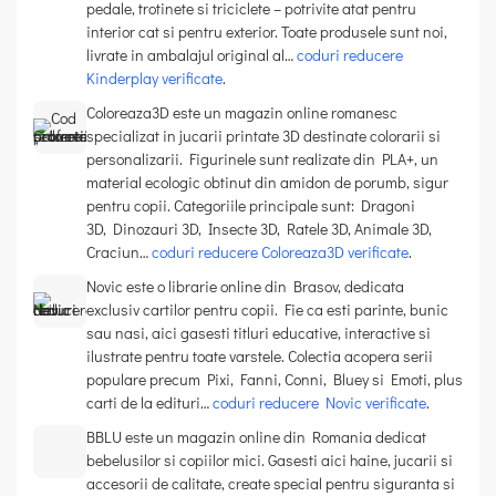
pedale, trotinete si triciclete – potrivite atat pentru
interior cat si pentru exterior. Toate produsele sunt noi,
livrate in ambalajul original al…
coduri reducere
Kinderplay verificate
.
Coloreaza3D este un magazin online romanesc
specializat in jucarii printate 3D destinate colorarii si
personalizarii. Figurinele sunt realizate din PLA+, un
material ecologic obtinut din amidon de porumb, sigur
pentru copii. Categoriile principale sunt: Dragoni
3D, Dinozauri 3D, Insecte 3D, Ratele 3D, Animale 3D,
Craciun…
coduri reducere Coloreaza3D verificate
.
Novic este o librarie online din Brasov, dedicata
exclusiv cartilor pentru copii. Fie ca esti parinte, bunic
sau nasi, aici gasesti titluri educative, interactive si
ilustrate pentru toate varstele. Colectia acopera serii
populare precum Pixi, Fanni, Conni, Bluey si Emoti, plus
carti de la edituri…
coduri reducere Novic verificate
.
BBLU este un magazin online din Romania dedicat
bebelusilor si copiilor mici. Gasesti aici haine, jucarii si
accesorii de calitate, create special pentru siguranta si