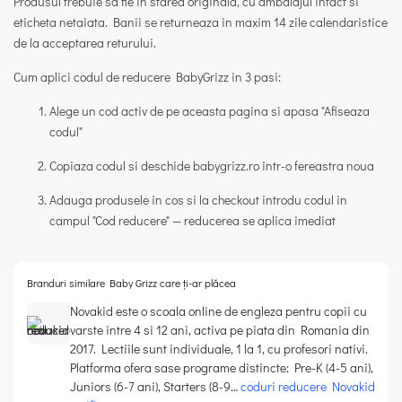
Produsul trebuie sa fie in starea originala, cu ambalajul intact si
eticheta netaiata. Banii se returneaza in maxim 14 zile calendaristice
de la acceptarea returului.
Cum aplici codul de reducere BabyGrizz in 3 pasi:
Alege un cod activ de pe aceasta pagina si apasa
"Afiseaza
codul"
Copiaza codul si deschide babygrizz.ro intr-o fereastra noua
Adauga produsele in cos si la checkout introdu codul in
campul
"Cod reducere"
— reducerea se aplica imediat
Branduri similare Baby Grizz care ți-ar plăcea
Novakid este o scoala online de engleza pentru copii cu
varste intre 4 si 12 ani, activa pe piata din Romania din
2017. Lectiile sunt individuale, 1 la 1, cu profesori nativi.
Platforma ofera sase programe distincte: Pre-K (4-5 ani),
Juniors (6-7 ani), Starters (8-9…
coduri reducere Novakid