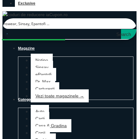
Exclusive
Search
Magazine
Notino
Sinsay
ePantofi
Dr. Max
Carturesti
Vezi toate magazinele →
Categorii
Auto
Carti
Casa & Gradina
Copii