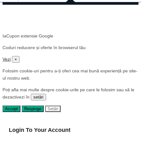
© 2025 iaCupon.ro
IaCupon extensie Google
Coduri reducere și oferte în browserul tău
Vezi
×
Folosim cookie-uri pentru a-ți oferi cea mai bună experiență pe site-
ul nostru web.
Poți afla mai multe despre cookie-urile pe care le folosim sau să le
dezactivezi în
.
setări
Accept
Respinge
Setări
Login To Your Account