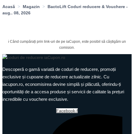
Acasă
>
Magazin
>
BactoLift Coduri reducere & Vouchere -
aug.. 08, 2026
ℹ️ Când cumpărați prin link-uri de pe iaCupon, este posibil să câștigăm un
comision.
Descoperă o gamă variată de coduri de reducere, promoții
exclusive și cupoane de reducere actualizate zilnic. Cu
iacupon.ro, economisirea devine simplă și plăcută, oferindu-ți
oportunități de a accesa produse și servicii de calitate la prețuri
incredibile cu vouchere exclusive.
Facebook-f