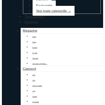
Fashion
Frumusete
Vezi toate categoriile →
Top Cupoane
Exclusive
Magazine
Notino
Sinsay
ePantofi
Dr. Max
Carturesti
Vezi toate magazinele →
Categorii
Auto
Carti
Casa & Gradina
Copii
Fashion
Frumusete