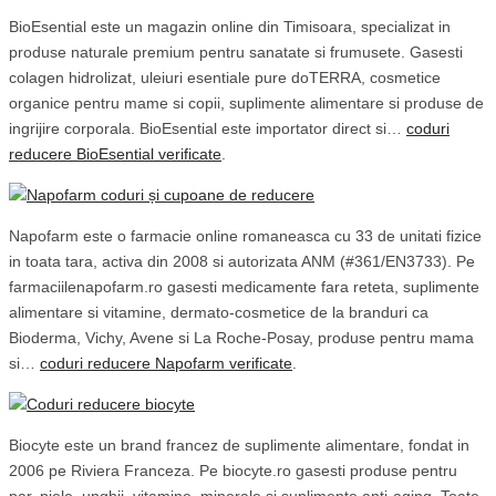
BioEsential este un magazin online din Timisoara, specializat in
produse naturale premium pentru sanatate si frumusete. Gasesti
colagen hidrolizat, uleiuri esentiale pure doTERRA, cosmetice
organice pentru mame si copii, suplimente alimentare si produse de
ingrijire corporala. BioEsential este importator direct si…
coduri
reducere BioEsential verificate
.
Napofarm este o farmacie online romaneasca cu 33 de unitati fizice
in toata tara, activa din 2008 si autorizata ANM (#361/EN3733). Pe
farmaciilenapofarm.ro gasesti medicamente fara reteta, suplimente
alimentare si vitamine, dermato-cosmetice de la branduri ca
Bioderma, Vichy, Avene si La Roche-Posay, produse pentru mama
si…
coduri reducere Napofarm verificate
.
Biocyte este un brand francez de suplimente alimentare, fondat in
2006 pe Riviera Franceza. Pe biocyte.ro gasesti produse pentru