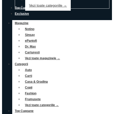
Vezi toate categoriile →
Top Cupoane
Exclusive
Magazine
Notino
Sinsay
ePantofi
Dr. Max
Carturesti
Vezi toate magazinele →
Categorii
Auto
Carti
Casa & Gradina
Copii
Fashion
Frumusete
Vezi toate categoriile →
Top Cupoane