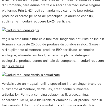
din Romania, care aduna ofertele a zeci de farmacii intr-o singura
platforma. Prin Liki24 poti comanda medicamente fara reteta,
produse eliberate pe baza de prescriptie (in anumite conditii),
suplimente…
coduri reducere Liki24 verificate
.
Vegis.ro este unul dintre cele mai mari magazine naturiste online din
Romania, cu peste 25.000 de produse disponibile in stoc. Gasesti
aici suplimente alimentare, produse BIO certificate, cosmetice
ecologice, alimente raw food, remedii din plante, detergenti
ecologici si produse pentru animale de companie.…
coduri reducere
Vegis verificate
.
Verdalis este un magazin online specializat intr-un singur brand de
suplimente alimentare, VerdaFlex, creat pentru sustinerea
articulatiilor. Formula combina colagen tip II, glucozamina,
condroitina, MSM, acid hialuronic si vitamina C, iar produsul vine in
trei variante: 1 flacon (30 capsule),…
coduri reducere Verdalis