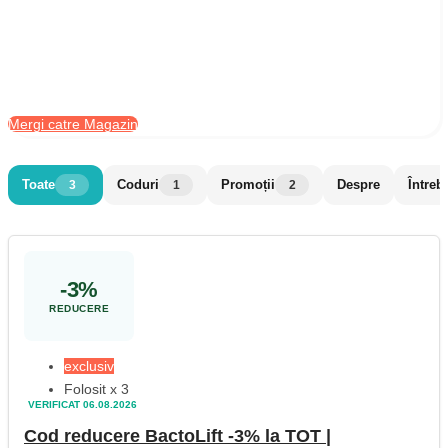
Mergi catre Magazin
Toate
Coduri
Promoții
Despre
Întreb
3
1
2
-3%
REDUCERE
exclusiv
Folosit x 3
VERIFICAT 06.08.2026
Cod reducere BactoLift -3% la TOT |