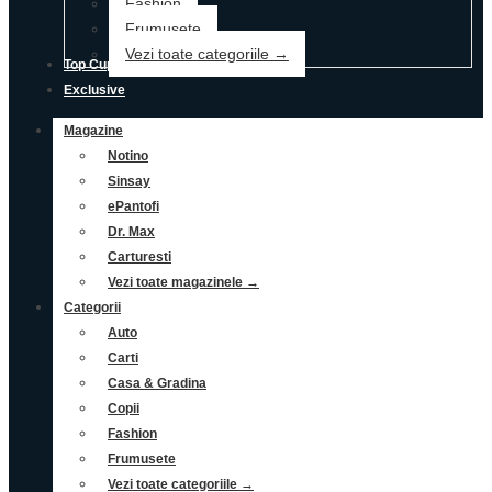
Fashion
Frumusete
Vezi toate categoriile →
Top Cupoane
Exclusive
Magazine
Notino
Sinsay
ePantofi
Dr. Max
Carturesti
Vezi toate magazinele →
Categorii
Auto
Carti
Casa & Gradina
Copii
Fashion
Frumusete
Vezi toate categoriile →