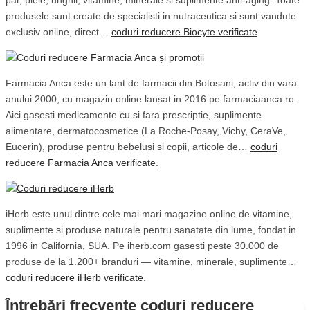
par, piele, unghii, vitamine, minerale si suplimente anti-aging. Toate
produsele sunt create de specialisti in nutraceutica si sunt vandute
exclusiv online, direct…
coduri reducere Biocyte verificate
.
Farmacia Anca este un lant de farmacii din Botosani, activ din vara
anului 2000, cu magazin online lansat in 2016 pe farmaciaanca.ro.
Aici gasesti medicamente cu si fara prescriptie, suplimente
alimentare, dermatocosmetice (La Roche-Posay, Vichy, CeraVe,
Eucerin), produse pentru bebelusi si copii, articole de…
coduri
reducere Farmacia Anca verificate
.
iHerb este unul dintre cele mai mari magazine online de vitamine,
suplimente si produse naturale pentru sanatate din lume, fondat in
1996 in California, SUA. Pe iherb.com gasesti peste 30.000 de
produse de la 1.200+ branduri — vitamine, minerale, suplimente…
coduri reducere iHerb verificate
.
Întrebări frecvente coduri reducere