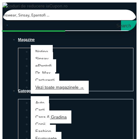
Search
Magazine
Notino
Sinsay
ePantofi
Dr. Max
Carturesti
Vezi toate magazinele →
Categorii
Auto
Carti
Casa & Gradina
Copii
Fashion
Frumusete