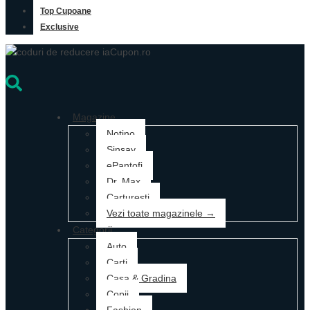
Top Cupoane
Exclusive
Magazine
Notino
Sinsay
ePantofi
Dr. Max
Carturesti
Vezi toate magazinele →
Categorii
Auto
Carti
Casa & Gradina
Copii