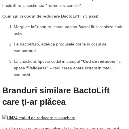
bactolift.ro la sectiunea "Termeni si conditii".
Cum aplici codul de reducere BactoLift in 3 pasi:
Mergi pe iaCupon.ro, cauta pagina BactoLift si copiaza codul
activ
Pe bactolift.ro, adauga produsele dorite in cosul de
cumparaturi
La checkout, lipeste codul in campul
"Cod de reducere"
si
apasa
"Valideaza"
– reducerea apare instant in totalul
comenzii
Branduri similare BactoLift
care ți-ar plăcea
Liki24.ro este un magazin online de tip farmacie, prezent pe piata