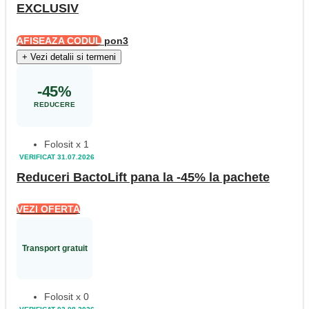
EXCLUSIV
AFISEAZA CODUL
pon3
+
Vezi detalii si termeni
-45%
REDUCERE
Folosit x 1
VERIFICAT 31.07.2026
Reduceri BactoLift pana la -45% la pachete
VEZI OFERTA
Transport gratuit
Folosit x 0