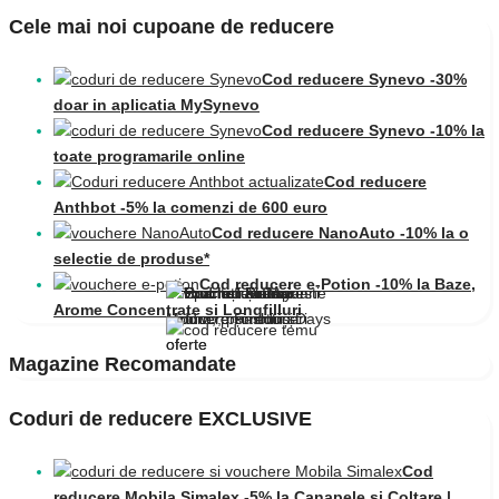
Cele mai noi cupoane de reducere
Cod reducere Synevo -30%
doar in aplicatia MySynevo
Cod reducere Synevo -10% la
toate programarile online
Cod reducere
Anthbot -5% la comenzi de 600 euro
Cod reducere NanoAuto -10% la o
selectie de produse*
Cod reducere e-Potion -10% la Baze,
Arome Concentrate și Longfilluri
Magazine Recomandate
Coduri de reducere EXCLUSIVE
Cod
reducere Mobila Simalex -5% la Canapele și Colțare |