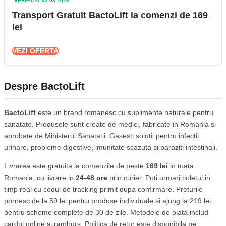
VERIFICAT 02.08.2026
Transport Gratuit BactoLift la comenzi de 169
lei
VEZI OFERTA
Despre BactoLift
BactoLift
este un brand romanesc cu suplimente naturale pentru
sanatate. Produsele sunt create de medici, fabricate in Romania si
aprobate de Ministerul Sanatatii. Gasesti solutii pentru infectii
urinare, probleme digestive, imunitate scazuta si paraziti intestinali.
Livrarea este gratuita la comenzile de peste
169 lei
in toata
Romania, cu livrare in
24-48 ore
prin curier. Poti urmari coletul in
timp real cu codul de tracking primit dupa confirmare. Preturile
pornesc de la 59 lei pentru produse individuale si ajung la 219 lei
pentru scheme complete de 30 de zile. Metodele de plata includ
cardul online si ramburs. Politica de retur este disponibila pe