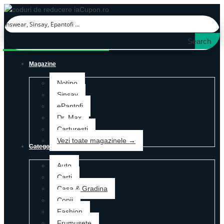
Search
Magazine
Notino
Sinsay
ePantofi
Dr. Max
Carturesti
Vezi toate magazinele →
Categorii
Auto
Carti
Casa & Gradina
Copii
Fashion
Frumusete