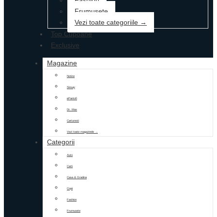
Fashion
Frumusete
Vezi toate categoriile →
Top Cupoane
Exclusive
Magazine
Notino
Sinsay
ePantofi
Dr. Max
Carturesti
Vezi toate magazinele →
Categorii
Auto
Carti
Casa & Gradina
Copii
Fashion
Frumusete