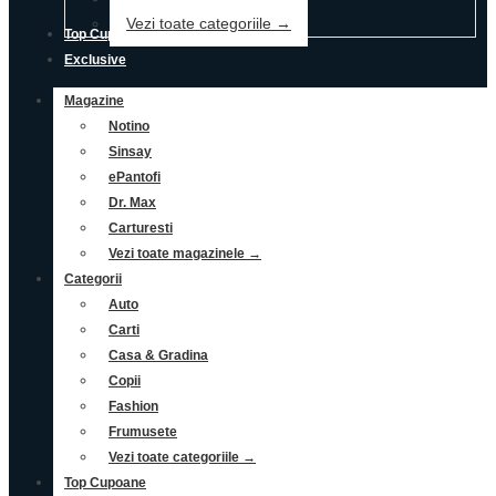
Vezi toate categoriile →
Top Cupoane
Exclusive
Magazine
Notino
Sinsay
ePantofi
Dr. Max
Carturesti
Vezi toate magazinele →
Categorii
Auto
Carti
Casa & Gradina
Copii
Fashion
Frumusete
Vezi toate categoriile →
Top Cupoane