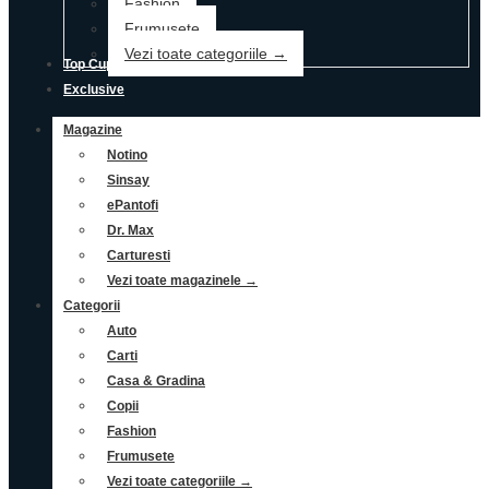
Fashion
Frumusete
Vezi toate categoriile →
Top Cupoane
Exclusive
Magazine
Notino
Sinsay
ePantofi
Dr. Max
Carturesti
Vezi toate magazinele →
Categorii
Auto
Carti
Casa & Gradina
Copii
Fashion
Frumusete
Vezi toate categoriile →