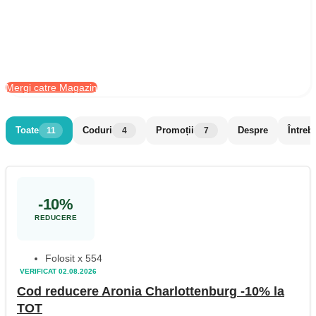
Mergi catre Magazin
Toate
Coduri
Promoții
Despre
Întreb
11
4
7
-10%
REDUCERE
Folosit x 554
VERIFICAT 02.08.2026
Cod reducere Aronia Charlottenburg -10% la
TOT