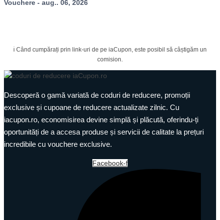
Vouchere - aug.. 06, 2026
ℹ️ Când cumpărați prin link-uri de pe iaCupon, este posibil să câștigăm un
comision.
Descoperă o gamă variată de coduri de reducere, promoții
exclusive și cupoane de reducere actualizate zilnic. Cu
iacupon.ro, economisirea devine simplă și plăcută, oferindu-ți
oportunități de a accesa produse și servicii de calitate la prețuri
incredibile cu vouchere exclusive.
Facebook-f