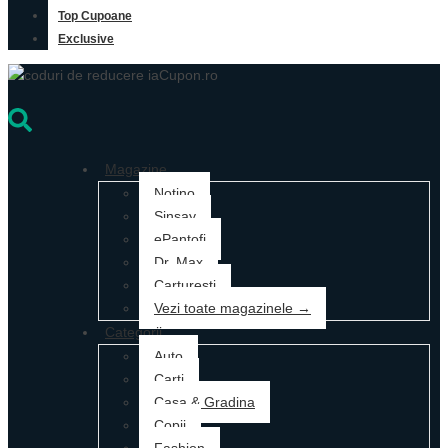
Top Cupoane
Exclusive
Magazine
Notino
Sinsay
ePantofi
Dr. Max
Carturesti
Vezi toate magazinele →
Categorii
Auto
Carti
Casa & Gradina
Copii