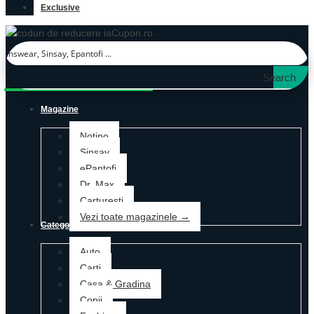
Exclusive
Search
Magazine
Notino
Sinsay
ePantofi
Dr. Max
Carturesti
Vezi toate magazinele →
Categorii
Auto
Carti
Casa & Gradina
Copii