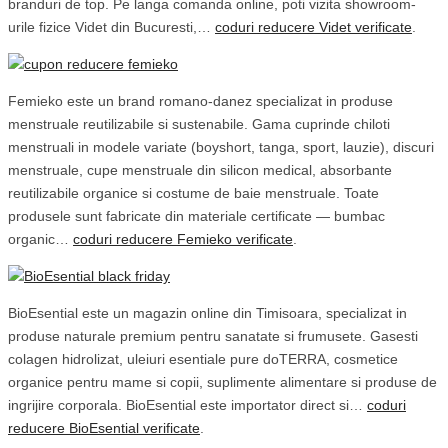
branduri de top. Pe langa comanda online, poti vizita showroom-
urile fizice Videt din Bucuresti,…
coduri reducere Videt verificate
.
Femieko este un brand romano-danez specializat in produse
menstruale reutilizabile si sustenabile. Gama cuprinde chiloti
menstruali in modele variate (boyshort, tanga, sport, lauzie), discuri
menstruale, cupe menstruale din silicon medical, absorbante
reutilizabile organice si costume de baie menstruale. Toate
produsele sunt fabricate din materiale certificate — bumbac
organic…
coduri reducere Femieko verificate
.
BioEsential este un magazin online din Timisoara, specializat in
produse naturale premium pentru sanatate si frumusete. Gasesti
colagen hidrolizat, uleiuri esentiale pure doTERRA, cosmetice
organice pentru mame si copii, suplimente alimentare si produse de
ingrijire corporala. BioEsential este importator direct si…
coduri
reducere BioEsential verificate
.