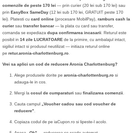
comenzile de peste 170 lei
— prin curier (20 lei sub 170 lei) sau
prin
EasyBox SameDay
(12 lei sub 170 lei, GRATUIT peste 170
lei). Platesti cu
card online
(procesare MobilPay),
ramburs cash la
curier
sau
transfer bancar
— la plata cu card sau transfer,
comanda se expediaza
dupa confirmarea incasarii
. Returul este
posibil in
14 zile LUCRATOARE
de la primire, cu ambalajul intact,
sigiliul intact si produsul neutilizat — initiaza returul online
pe
retur.aronia-charlottenburg.ro
.
Vrei sa aplici un cod de reducere Aronia Charlottenburg?
Alege produsele dorite pe
aronia-charlottenburg.ro
si
adauga-le in cos.
Mergi la
cosul de cumparaturi
sau
finalizarea comenzii
.
Cauta campul
„Voucher cadou sau cod voucher de
reducere"
.
Copiaza codul de pe iaCupon.ro si lipeste-l acolo.
Apasa
„Ok"
— reducerea se scade automat.