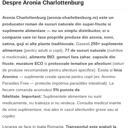
Despre Aronia Charlottenburg
Aronia Charlottenburg (aronia-charlottenburg.ro) este un
producator roman de sucuri naturale din super-fructe si
suplimente alimentare — nu un simplu distribuitor, ci o
companie care isi face propriile produse din aronia, noni,
catina, goji si alte plante traditionale.
Gasesti
255+ suplimente
alimentare
(pentru adulti si copii),
77 de sucuri naturale
(nutritive
si medicinale),
alimente BIO
,
gemuri fara zahar
,
capsule din
fructe
,
murature ECO
si
protocoale tematice pe afectiuni
(seturi
de produse recomandate pentru afectiuni specifice). Exista si
linia
Aronino
— suplimente create special pentru copii (ex: Aronino
Parasites Free — protectie impotriva parazitilor intestinali). La
fiecare comanda acumulezi
5% puncte de
fidelitate
.
Important:
Suplimentele alimentare nu sunt
medicamente, nu trateaza si nu vindeca. Consulta medicul inainte
de orice suplimentare, mai ales in cazul afectiunilor grave sau al
copiilor.
Livrarea se face in toata Romania.
Transportul este gratuit la