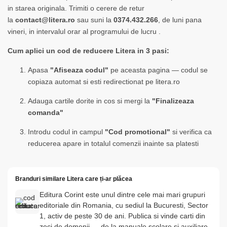
in starea originala. Trimiti o cerere de retur
la
contact@litera.ro
sau suni la
0374.432.266
, de luni pana
vineri, in intervalul orar al programului de lucru .
Cum aplici un cod de reducere Litera in 3 pasi:
Apasa
"Afiseaza codul"
pe aceasta pagina — codul se
copiaza automat si esti redirectionat pe litera.ro
Adauga cartile dorite in cos si mergi la
"Finalizeaza
comanda"
Introdu codul in campul
"Cod promotional"
si verifica ca
reducerea apare in totalul comenzii inainte sa platesti
Branduri similare Litera care ți-ar plăcea
Editura Corint este unul dintre cele mai mari grupuri
editoriale din Romania, cu sediul la Bucuresti, Sector
1, activ de peste 30 de ani. Publica si vinde carti din
zeci de domenii — de la manuale scolare si auxiliare