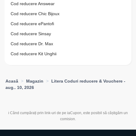
Cod reducere Answear
Cod reducere Chic Bijoux
Cod reducere ePantofi
Cod reducere Sinsay
Cod reducere Dr. Max
Cod reducere Kit Unghii
Acasă
>
Magazin
>
Litera Coduri reducere & Vouchere -
aug.. 10, 2026
ℹ️ Când cumpărați prin link-uri de pe iaCupon, este posibil să câștigăm un
comision.