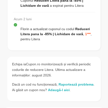
Cuponul
Reduceri Litera pana la -85% |
Lichidare de vară
a expirat pentru
Litera
Acum 2 luni
Florin
a actualizat cuponul cu codul
Reduceri
Litera pana la -85% | Lichidare de vară
,
1***
,
pentru
Litera
Echipa iaCupon.ro monitorizează și verifică periodic
codurile de reducere Litera. Ultima actualizare a
informațiilor: august 2026.
Dacă un cod nu funcționează,
Raportează problema
.
Ai găsit un cupon nou?
Adaugă-l aici
.