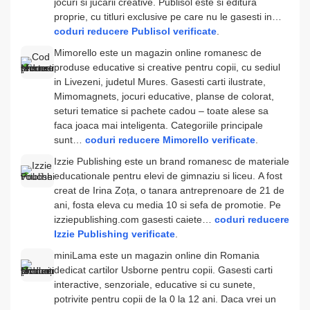
jocuri si jucarii creative. Publisol este si editura
proprie, cu titluri exclusive pe care nu le gasesti in…
coduri reducere Publisol verificate
.
Mimorello este un magazin online romanesc de
produse educative si creative pentru copii, cu sediul
in Livezeni, judetul Mures. Gasesti carti ilustrate,
Mimomagnets, jocuri educative, planse de colorat,
seturi tematice si pachete cadou – toate alese sa
faca joaca mai inteligenta. Categoriile principale
sunt…
coduri reducere Mimorello verificate
.
Izzie Publishing este un brand romanesc de materiale
educationale pentru elevi de gimnaziu si liceu. A fost
creat de Irina Zoța, o tanara antreprenoare de 21 de
ani, fosta eleva cu media 10 si sefa de promotie. Pe
izziepublishing.com gasesti caiete…
coduri reducere
Izzie Publishing verificate
.
miniLama este un magazin online din Romania
dedicat cartilor Usborne pentru copii. Gasesti carti
interactive, senzoriale, educative si cu sunete,
potrivite pentru copii de la 0 la 12 ani. Daca vrei un