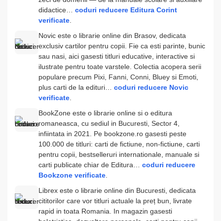
didactice…
coduri reducere Editura Corint
verificate
.
Novic este o librarie online din Brasov, dedicata
exclusiv cartilor pentru copii. Fie ca esti parinte, bunic
sau nasi, aici gasesti titluri educative, interactive si
ilustrate pentru toate varstele. Colectia acopera serii
populare precum Pixi, Fanni, Conni, Bluey si Emoti,
plus carti de la edituri…
coduri reducere Novic
verificate
.
BookZone este o librarie online si o editura
romaneasca, cu sediul in Bucuresti, Sector 4,
infiintata in 2021. Pe bookzone.ro gasesti peste
100.000 de titluri: carti de fictiune, non-fictiune, carti
pentru copii, bestselleruri internationale, manuale si
carti publicate chiar de Editura…
coduri reducere
Bookzone verificate
.
Librex este o librarie online din Bucuresti, dedicata
cititorilor care vor titluri actuale la preț bun, livrate
rapid in toata Romania. In magazin gasesti