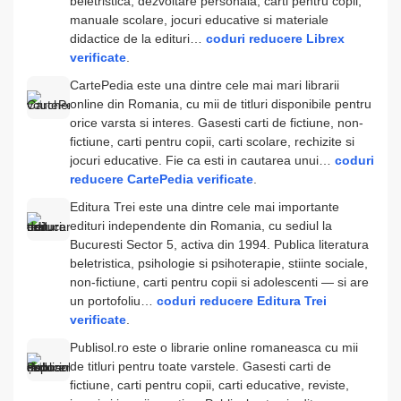
beletristica, dezvoltare personala, carti pentru copii,
manuale scolare, jocuri educative si materiale
didactice de la edituri…
coduri reducere Librex
verificate
.
CartePedia este una dintre cele mai mari librarii
online din Romania, cu mii de titluri disponibile pentru
orice varsta si interes. Gasesti carti de fictiune, non-
fictiune, carti pentru copii, carti scolare, rechizite si
jocuri educative. Fie ca esti in cautarea unui…
coduri
reducere CartePedia verificate
.
Editura Trei este una dintre cele mai importante
edituri independente din Romania, cu sediul la
Bucuresti Sector 5, activa din 1994. Publica literatura
beletristica, psihologie si psihoterapie, stiinte sociale,
non-fictiune, carti pentru copii si adolescenti — si are
un portofoliu…
coduri reducere Editura Trei
verificate
.
Publisol.ro este o librarie online romaneasca cu mii
de titluri pentru toate varstele. Gasesti carti de
fictiune, carti pentru copii, carti educative, reviste,