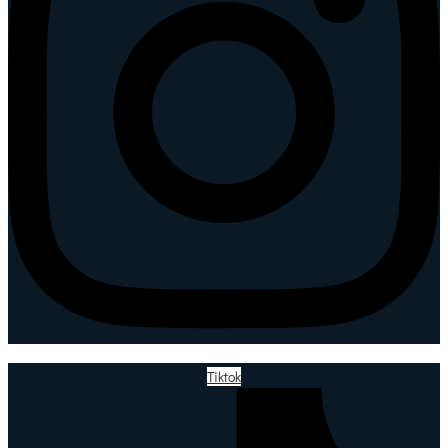
Tiktok