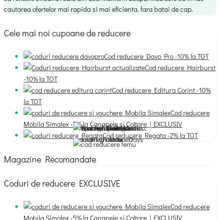
cautarea ofertelor mai rapida si mai eficienta, fara batai de cap.
Cele mai noi cupoane de reducere
Cod reducere Davo Pro -10% la TOT
Cod reducere Hairburst
-10% la TOT
Cod reducere Editura Corint -10%
la TOT
Cod reducere
Mobila Simalex -5% la Canapele și Colțare | EXCLUSIV
Cod reducere Regata -2% la TOT
Magazine Recomandate
Coduri de reducere EXCLUSIVE
Cod reducere
Mobila Simalex -5% la Canapele și Colțare | EXCLUSIV