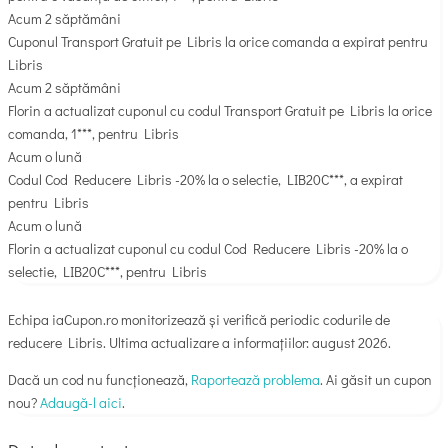
Acum 2 săptămâni
Cuponul
Transport Gratuit pe Libris la orice comanda
a expirat pentru
Libris
Acum 2 săptămâni
Florin
a actualizat cuponul cu codul
Transport Gratuit pe Libris la orice
comanda
,
1***
, pentru
Libris
Acum o lună
Codul
Cod Reducere Libris -20% la o selectie
,
LIB20C***
, a expirat
pentru
Libris
Acum o lună
Florin
a actualizat cuponul cu codul
Cod Reducere Libris -20% la o
selectie
,
LIB20C***
, pentru
Libris
Echipa iaCupon.ro monitorizează și verifică periodic codurile de
reducere Libris. Ultima actualizare a informațiilor: august 2026.
Dacă un cod nu funcționează,
Raportează problema
. Ai găsit un cupon
nou?
Adaugă-l aici
.