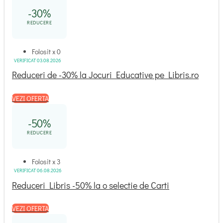
-30%
REDUCERE
Folosit x 0
VERIFICAT 03.08.2026
Reduceri de -30% la Jocuri Educative pe Libris.ro
VEZI OFERTA
-50%
REDUCERE
Folosit x 3
VERIFICAT 06.08.2026
Reduceri Libris -50% la o selectie de Carti
VEZI OFERTA