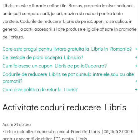
Libris.ro este o librarie online din Brasov, prezenta la nivel national,
unde poți cumpara carti, jocuri, muzica si cadouri pentru toate
varstele. Codurile de reducere Libris de pe iaCupon.ro se aplica, în
general, la carti, accesorii si alte produse eligibile afisate in promotie
pe libris.ro.
Care este pragul pentru livrare gratuita la Libris in Romania?
Ce metode de plata accepta Libris.ro?
Cum folosesc un cupon Libris de pe iaCupon.ro?
Codurile de reducere Libris se pot cumula intre ele sau cu alte
promotii?
Care este politica de retur la Libris?
Activitate coduri reducere Libris
Acum 21 de ore
Florin
a actualizat cuponul cu codul
Promotie Libris | Câștigă 2.000 €
pentru o vacanță de cititor
,
1***
, pentru
Libris