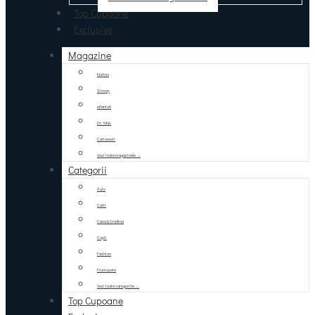
Top Cupoane
Exclusive
Magazine
Notino
Sinsay
ePantofi
Dr. Max
Carturesti
Vezi toate magazinele →
Categorii
Auto
Carti
Casa & Gradina
Copii
Fashion
Frumusete
Vezi toate categoriile →
Top Cupoane