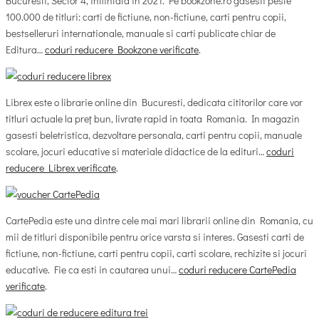
Bucuresti, Sector 4, infiintata in 2021. Pe bookzone.ro gasesti peste
100.000 de titluri: carti de fictiune, non-fictiune, carti pentru copii,
bestselleruri internationale, manuale si carti publicate chiar de
Editura…
coduri reducere Bookzone verificate
.
Librex este o librarie online din Bucuresti, dedicata cititorilor care vor
titluri actuale la preț bun, livrate rapid in toata Romania. In magazin
gasesti beletristica, dezvoltare personala, carti pentru copii, manuale
scolare, jocuri educative si materiale didactice de la edituri…
coduri
reducere Librex verificate
.
CartePedia este una dintre cele mai mari librarii online din Romania, cu
mii de titluri disponibile pentru orice varsta si interes. Gasesti carti de
fictiune, non-fictiune, carti pentru copii, carti scolare, rechizite si jocuri
educative. Fie ca esti in cautarea unui…
coduri reducere CartePedia
verificate
.