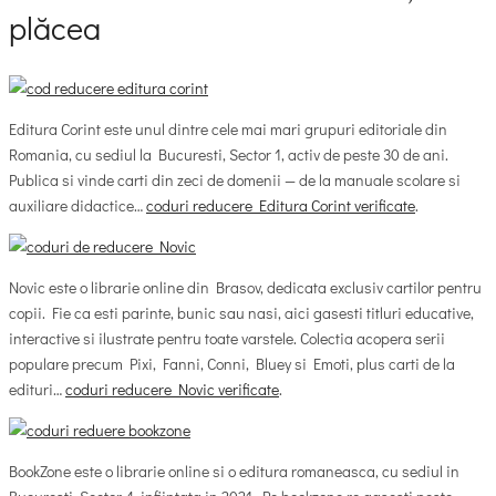
plăcea
Editura Corint este unul dintre cele mai mari grupuri editoriale din
Romania, cu sediul la Bucuresti, Sector 1, activ de peste 30 de ani.
Publica si vinde carti din zeci de domenii — de la manuale scolare si
auxiliare didactice…
coduri reducere Editura Corint verificate
.
Novic este o librarie online din Brasov, dedicata exclusiv cartilor pentru
copii. Fie ca esti parinte, bunic sau nasi, aici gasesti titluri educative,
interactive si ilustrate pentru toate varstele. Colectia acopera serii
populare precum Pixi, Fanni, Conni, Bluey si Emoti, plus carti de la
edituri…
coduri reducere Novic verificate
.
BookZone este o librarie online si o editura romaneasca, cu sediul in