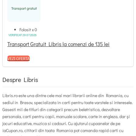
Transport gratuit
Folosit x 0
VERIFICAT 29.07.2026
Transport Gratuit Libris la comenzi de 135 lei
VEZI OFERTA
Despre Libris
Libris.ro este una dintre cele mai mari librarii online din Romania, cu
sediul in Brasov, specializata in carti pentru toate varstele si interesele.
Gasesti mii de titluri din categorii precum beletristica, dezvoltare
personala, carti pentru copii, manuale scolare, carte in engleza, dar și
jocuri educative, muzica si cadouri. Cu ajutorul cupoanelor de pe
iaCupon.ro, cititorii din toata Romania pot comanda rapid carti cu