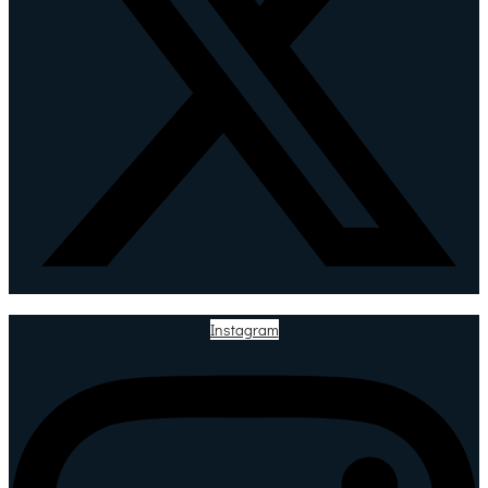
Instagram