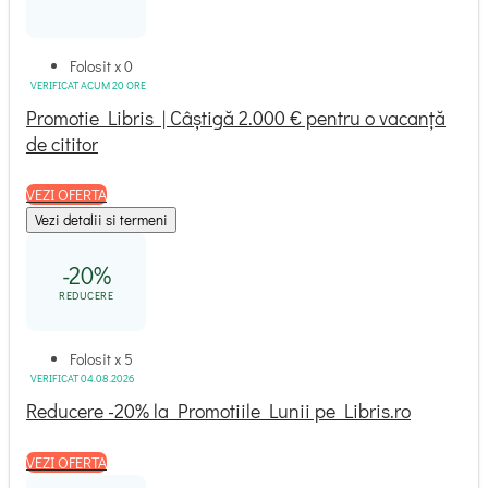
Folosit x 0
VERIFICAT ACUM 20 ORE
Promotie Libris | Câștigă 2.000 € pentru o vacanță
de cititor
VEZI OFERTA
Vezi detalii si termeni
-20%
REDUCERE
Folosit x 5
VERIFICAT 04.08.2026
Reducere -20% la Promotiile Lunii pe Libris.ro
VEZI OFERTA