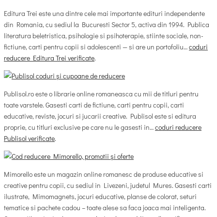
Editura Trei este una dintre cele mai importante edituri independente
din Romania, cu sediul la Bucuresti Sector 5, activa din 1994. Publica
literatura beletristica, psihologie si psihoterapie, stiinte sociale, non-
fictiune, carti pentru copii si adolescenti — si are un portofoliu…
coduri
reducere Editura Trei verificate
.
Publisol.ro este o librarie online romaneasca cu mii de titluri pentru
toate varstele. Gasesti carti de fictiune, carti pentru copii, carti
educative, reviste, jocuri si jucarii creative. Publisol este si editura
proprie, cu titluri exclusive pe care nu le gasesti in…
coduri reducere
Publisol verificate
.
Mimorello este un magazin online romanesc de produse educative si
creative pentru copii, cu sediul in Livezeni, judetul Mures. Gasesti carti
ilustrate, Mimomagnets, jocuri educative, planse de colorat, seturi
tematice si pachete cadou – toate alese sa faca joaca mai inteligenta.