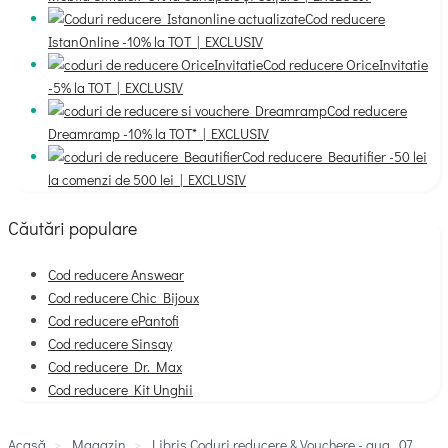
Cod reducere
IstanOnline -10% la TOT | EXCLUSIV
Cod reducere OriceInvitatie
-5% la TOT | EXCLUSIV
Cod reducere
Dreamramp -10% la TOT* | EXCLUSIV
Cod reducere Beautifier -50 lei
la comenzi de 500 lei | EXCLUSIV
Căutări populare
Cod reducere Answear
Cod reducere Chic Bijoux
Cod reducere ePantofi
Cod reducere Sinsay
Cod reducere Dr. Max
Cod reducere Kit Unghii
Acasă
>
Magazin
>
Libris Coduri reducere & Vouchere - aug.. 07,