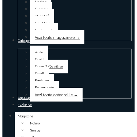
Notino
Sinsay
ePantofi
Dr. Max
Carturesti
Vezi toate magazinele →
Categorii
Auto
Carti
Casa & Gradina
Copii
Fashion
Frumusete
Vezi toate categoriile →
Top Cupoane
Exclusive
Magazine
Notino
Sinsay