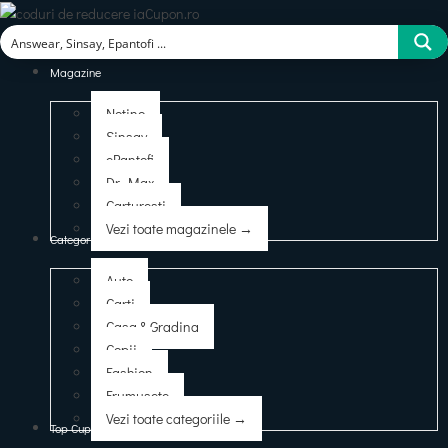
Magazine
Notino
Sinsay
ePantofi
Dr. Max
Carturesti
Vezi toate magazinele →
Categorii
Auto
Carti
Casa & Gradina
Copii
Fashion
Frumusete
Vezi toate categoriile →
Top Cupoane