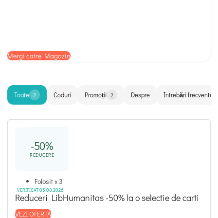
Mergi catre Magazin
Toate
Coduri
Promoții
Despre
Întrebări frecvente
2
2
-50%
REDUCERE
Folosit x 3
VERIFICAT 05.08.2026
Reduceri LibHumanitas -50% la o selectie de carti
VEZI OFERTA