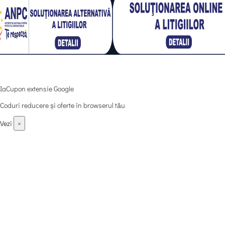
© 2025 iaCupon.ro
IaCupon extensie Google
Coduri reducere și oferte în browserul tău
Vezi
×