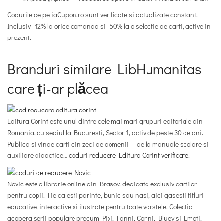
Codurile de pe iaCupon.ro sunt verificate si actualizate constant.
Inclusiv -12% la orice comanda si -50% la o selectie de carti, active in
prezent.
Branduri similare LibHumanitas
care ți-ar plăcea
Editura Corint este unul dintre cele mai mari grupuri editoriale din
Romania, cu sediul la Bucuresti, Sector 1, activ de peste 30 de ani.
Publica si vinde carti din zeci de domenii — de la manuale scolare si
auxiliare didactice…
coduri reducere Editura Corint verificate
.
Novic este o librarie online din Brasov, dedicata exclusiv cartilor
pentru copii. Fie ca esti parinte, bunic sau nasi, aici gasesti titluri
educative, interactive si ilustrate pentru toate varstele. Colectia
acopera serii populare precum Pixi, Fanni, Conni, Bluey si Emoti,