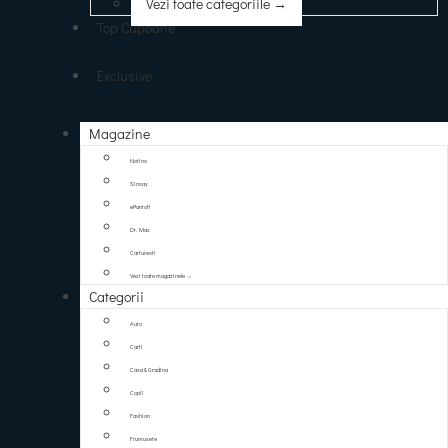
Vezi toate categoriile →
Top Cupoane
Exclusive
Magazine
Notino
Sinsay
ePantofi
Dr. Max
Carturesti
Vezi toate magazinele →
Categorii
Auto
Carti
Casa & Gradina
Copii
Fashion
Frumusete