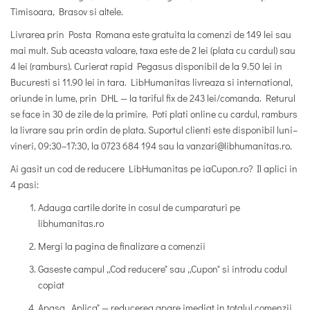
Timisoara, Brasov si altele.
Livrarea prin Posta Romana este gratuita la comenzi de 149 lei sau
mai mult.
Sub aceasta valoare, taxa este de 2 lei (plata cu cardul) sau
4 lei (ramburs). Curierat rapid Pegasus disponibil de la 9.50 lei in
Bucuresti si 11.90 lei in tara. LibHumanitas livreaza si international,
oriunde in lume, prin DHL — la tariful fix de 243 lei/comanda. Returul
se face in 30 de zile de la primire. Poti plati online cu cardul, ramburs
la livrare sau prin ordin de plata. Suportul clienti este disponibil luni–
vineri, 09:30–17:30, la 0723 684 194 sau la vanzari@libhumanitas.ro.
Ai gasit un cod de reducere LibHumanitas pe iaCupon.ro? Il aplici in
4 pasi:
Adauga cartile dorite in cosul de cumparaturi pe
libhumanitas.ro
Mergi la pagina de finalizare a comenzii
Gaseste campul „Cod reducere" sau „Cupon" si introdu codul
copiat
Apasa „Aplica" — reducerea apare imediat in totalul comenzii