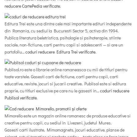
reducere CartePedia verificate
.
Editura Trei este una dintre cele mai importante edituri independente
din Romania, cu sediul la Bucuresti Sector 5, activa din 1994.
Publica literatura beletristica, psihologie si psihoterapie, stiinte
sociale, non-fictiune, carti pentru copii si adolescenti — si are un
portofoliu…
coduri reducere Editura Trei verificate
.
Publisol.ro este o librarie online romaneasca cu mii de titluri pentru
toate varstele. Gasesti carti de fictiune, carti pentru copii, carti
educative, reviste, jocuri si jucarii creative. Publisol este si editura
proprie, cu titluri exclusive pe care nu le gasesti in…
coduri reducere
Publisol verificate
.
Mimorello este un magazin online romanesc de produse educative si
creative pentru copii, cu sediul in Livezeni, judetul Mures.
Gasesti carti ilustrate, Mimomagnets, jocuri educative, planse de
colorat, seturi tematice si pachete cadou – toate alese sa faca joaca