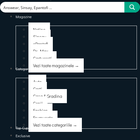
Magazine
Notino
Sinsay
ePantofi
Dr. Max
Carturesti
Vezi toate magazinele →
Categorii
Auto
Carti
Casa & Gradina
Copii
Fashion
Frumusete
Vezi toate categoriile →
Top Cupoane
Exclusive