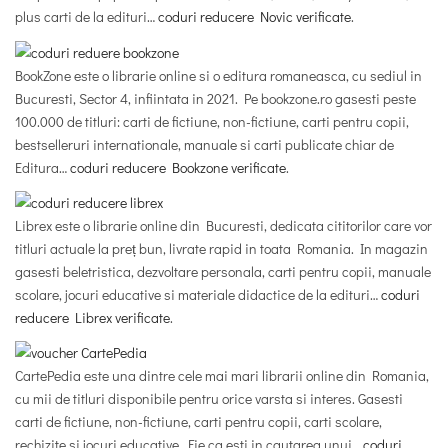
plus carti de la edituri…
coduri reducere Novic verificate
.
BookZone este o librarie online si o editura romaneasca, cu sediul in
Bucuresti, Sector 4, infiintata in 2021. Pe bookzone.ro gasesti peste
100.000 de titluri: carti de fictiune, non-fictiune, carti pentru copii,
bestselleruri internationale, manuale si carti publicate chiar de
Editura…
coduri reducere Bookzone verificate
.
Librex este o librarie online din Bucuresti, dedicata cititorilor care vor
titluri actuale la preț bun, livrate rapid in toata Romania. In magazin
gasesti beletristica, dezvoltare personala, carti pentru copii, manuale
scolare, jocuri educative si materiale didactice de la edituri…
coduri
reducere Librex verificate
.
CartePedia este una dintre cele mai mari librarii online din Romania,
cu mii de titluri disponibile pentru orice varsta si interes. Gasesti
carti de fictiune, non-fictiune, carti pentru copii, carti scolare,
rechizite si jocuri educative. Fie ca esti in cautarea unui…
coduri