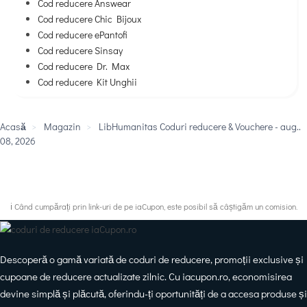
Cod reducere Answear
Cod reducere Chic Bijoux
Cod reducere ePantofi
Cod reducere Sinsay
Cod reducere Dr. Max
Cod reducere Kit Unghii
Acasă
>
Magazin
>
LibHumanitas Coduri reducere & Vouchere - aug..
08, 2026
ℹ️ Când cumpărați prin link-uri de pe iaCupon, este posibil să câștigăm un comision.
Descoperă o gamă variată de coduri de reducere, promoții exclusive și
cupoane de reducere actualizate zilnic. Cu iacupon.ro, economisirea
devine simplă și plăcută, oferindu-ți oportunități de a accesa produse și