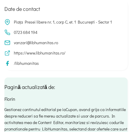
Date de contact
Piața Presei libere nr. 1, corp C, et. 1 București - Sector 1
0723 684 194
vanzari@libhumanitas.ro
https://www.libhumanitas.ro/
/libhumanitas
Pagină actualizată de:
Florin
Gestionez continutul editorial pe iaCupon, avand grija ca informatiile
despre reduceri sa fie mereu actualizate si usor de parcurs. In
activitatea mea de Content Editor, monitorizez si revizuiesc codurile
promotionale pentru LibHumanitas, selectand doar ofertele care sunt