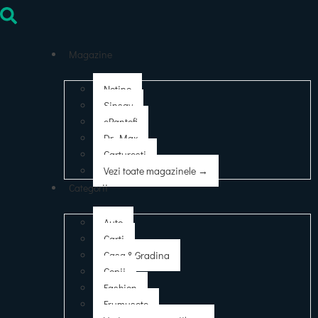
Magazine
Notino
Sinsay
ePantofi
Dr. Max
Carturesti
Vezi toate magazinele →
Categorii
Auto
Carti
Casa & Gradina
Copii
Fashion
Frumusete