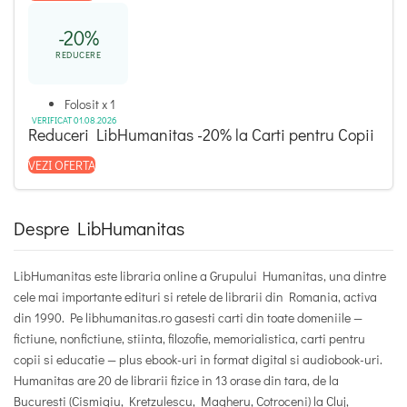
-20%
REDUCERE
Folosit x 1
VERIFICAT 01.08.2026
Reduceri LibHumanitas -20% la Carti pentru Copii
VEZI OFERTA
Despre LibHumanitas
LibHumanitas este libraria online a Grupului Humanitas, una dintre
cele mai importante edituri si retele de librarii din Romania, activa
din 1990.
Pe libhumanitas.ro gasesti carti din toate domeniile —
fictiune, nonfictiune, stiinta, filozofie, memorialistica, carti pentru
copii si educatie — plus ebook-uri in format digital si audiobook-uri.
Humanitas are 20 de librarii fizice in 13 orase din tara, de la
Bucuresti (Cismigiu, Kretzulescu, Magheru, Cotroceni) la Cluj,