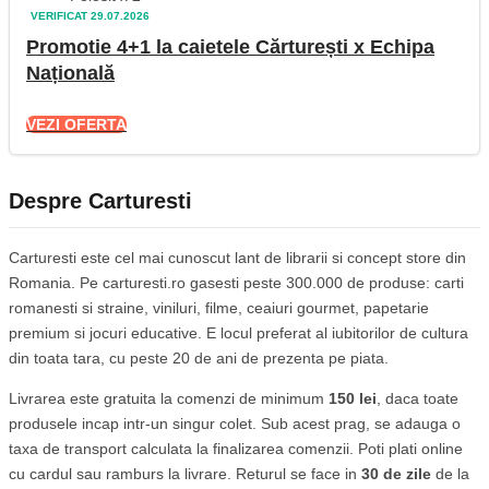
VERIFICAT 29.07.2026
Promotie 4+1 la caietele Cărturești x Echipa
Națională
VEZI OFERTA
Despre Carturesti
Carturesti este cel mai cunoscut lant de librarii si concept store din
Romania. Pe carturesti.ro gasesti peste 300.000 de produse: carti
romanesti si straine, viniluri, filme, ceaiuri gourmet, papetarie
premium si jocuri educative. E locul preferat al iubitorilor de cultura
din toata tara, cu peste 20 de ani de prezenta pe piata.
Livrarea este gratuita la comenzi de minimum
150 lei
, daca toate
produsele incap intr-un singur colet. Sub acest prag, se adauga o
taxa de transport calculata la finalizarea comenzii. Poti plati online
cu cardul sau ramburs la livrare. Returul se face in
30 de zile
de la