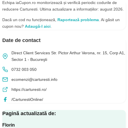
Echipa iaCupon.ro monitorizează și verifică periodic codurile de
reducere Carturesti. Ultima actualizare a informațiilor: august 2026.
Dacă un cod nu funcționează,
Raportează problema
. Ai găsit un
cupon nou?
Adaugă-l aici
.
Date de contact
Direct Client Services Str. Pictor Arthur Verona, nr. 15, Corp A1,
Sector 1 - Bucureşti
0732 003 050
ecomenzi@carturesti.info
https://carturesti.ro/
/CarturestiOnline/
Pagină actualizată de:
Florin