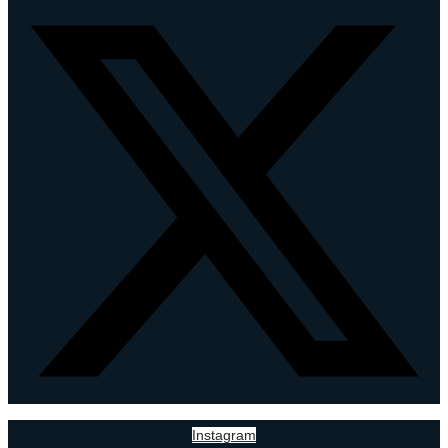
Instagram