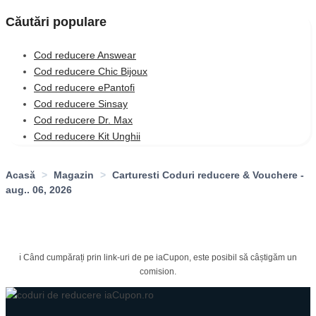
Căutări populare
Cod reducere Answear
Cod reducere Chic Bijoux
Cod reducere ePantofi
Cod reducere Sinsay
Cod reducere Dr. Max
Cod reducere Kit Unghii
Acasă
>
Magazin
>
Carturesti Coduri reducere & Vouchere -
aug.. 06, 2026
ℹ️ Când cumpărați prin link-uri de pe iaCupon, este posibil să câștigăm un
comision.