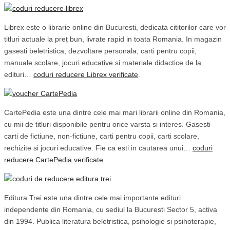
Librex este o librarie online din Bucuresti, dedicata cititorilor care vor
titluri actuale la preț bun, livrate rapid in toata Romania. In magazin
gasesti beletristica, dezvoltare personala, carti pentru copii,
manuale scolare, jocuri educative si materiale didactice de la
edituri…
coduri reducere Librex verificate
.
CartePedia este una dintre cele mai mari librarii online din Romania,
cu mii de titluri disponibile pentru orice varsta si interes. Gasesti
carti de fictiune, non-fictiune, carti pentru copii, carti scolare,
rechizite si jocuri educative. Fie ca esti in cautarea unui…
coduri
reducere CartePedia verificate
.
Editura Trei este una dintre cele mai importante edituri
independente din Romania, cu sediul la Bucuresti Sector 5, activa
din 1994. Publica literatura beletristica, psihologie si psihoterapie,