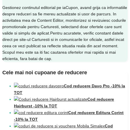
Gestionez continutul editorial pe iaCupon, avand grija ca informatiile
despre reduceri sa fie mereu actualizate si usor de parcurs. In
activitatea mea de Content Editor, monitorizez si revizuiesc codurile
promotionale pentru Carturesti, selectand doar ofertele care sunt
valide si simplu de aplicat.Pentru acuratete, verific constant datele
direct pe site-ul Carturesti si in comunicarile lor oficiale, astfel incat
ceea ce vezi publicat sa reflecte situatia reala din acel moment.
Scopul meu este sa iti fac cautarea ofertelor mai rapida si mai
eficienta, fara batai de cap.
Cele mai noi cupoane de reducere
Cod reducere Davo Pro -10% la
TOT
Cod reducere
Hairburst -10% la TOT
Cod reducere Editura Corint
-10% la TOT
Cod