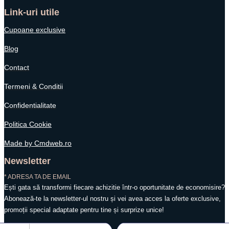
Link-uri utile
Cupoane exclusive
Blog
Contact
Termeni & Conditii
Confidentialitate
Politica Cookie
Made by Cmdweb.ro
Newsletter
* ADRESA TA DE EMAIL
Ești gata să transformi fiecare achizitie într-o oportunitate de economisire?
Abonează-te la newsletter-ul nostru și vei avea acces la oferte exclusive,
promoții special adaptate pentru tine și surprize unice!