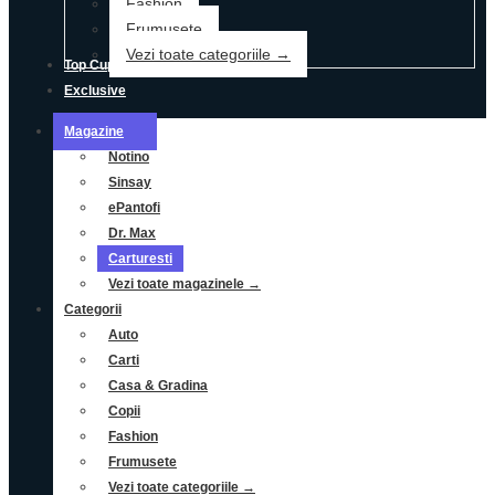
Fashion
Frumusete
Vezi toate categoriile →
Top Cupoane
Exclusive
Magazine
Notino
Sinsay
ePantofi
Dr. Max
Carturesti
Vezi toate magazinele →
Categorii
Auto
Carti
Casa & Gradina
Copii
Fashion
Frumusete
Vezi toate categoriile →