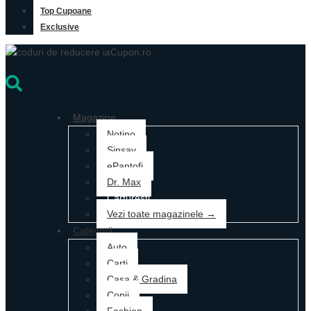
Top Cupoane
Exclusive
Magazine
Notino
Sinsay
ePantofi
Dr. Max
Carturesti
Vezi toate magazinele →
Categorii
Auto
Carti
Casa & Gradina
Copii