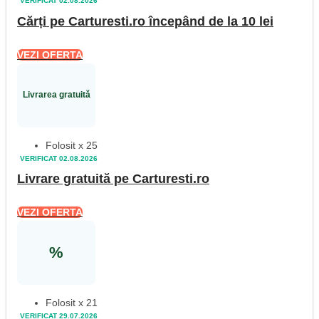
VERIFICAT 02.08.2026
Cărți pe Carturesti.ro începând de la 10 lei
VEZI OFERTA
Livrarea gratuită
Folosit x 25
VERIFICAT 02.08.2026
Livrare gratuită pe Carturesti.ro
VEZI OFERTA
%
Folosit x 21
VERIFICAT 29.07.2026