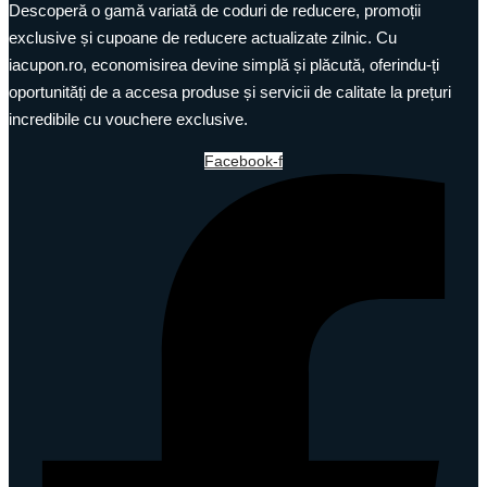
Descoperă o gamă variată de coduri de reducere, promoții
exclusive și cupoane de reducere actualizate zilnic. Cu
iacupon.ro, economisirea devine simplă și plăcută, oferindu-ți
oportunități de a accesa produse și servicii de calitate la prețuri
incredibile cu vouchere exclusive.
Facebook-f