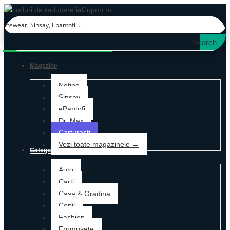
Search
Magazine
Notino
Sinsay
ePantofi
Dr. Max
Carturesti
Vezi toate magazinele →
Categorii
Auto
Carti
Casa & Gradina
Copii
Fashion
Frumusete