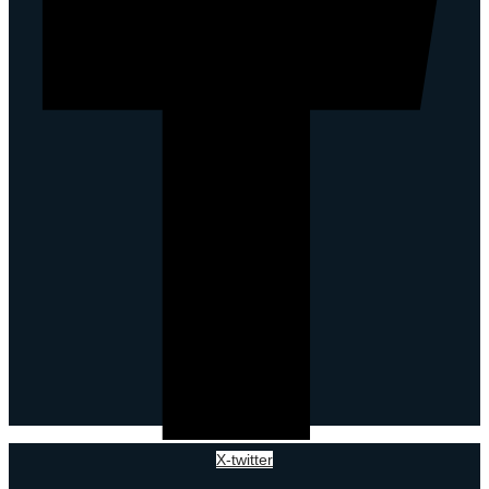
X-twitter