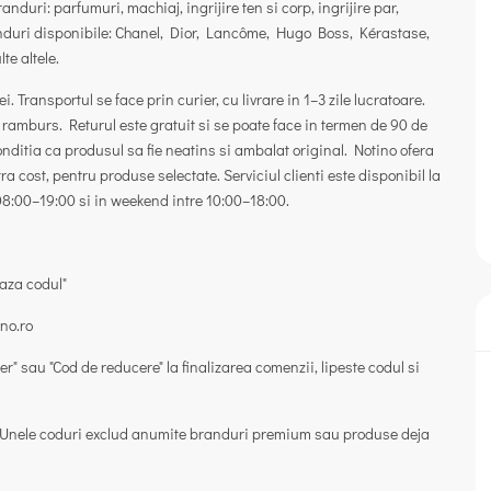
nduri: parfumuri, machiaj, ingrijire ten si corp, ingrijire par,
nduri disponibile: Chanel, Dior, Lancôme, Hugo Boss, Kérastase,
te altele.
 Transportul se face prin curier, cu livrare in 1–3 zile lucratoare.
u ramburs. Returul este gratuit si se poate face in termen de 90 de
 conditia ca produsul sa fie neatins si ambalat original. Notino ofera
 cost, pentru produse selectate. Serviciul clienti este disponibil la
 08:00–19:00 si in weekend intre 10:00–18:00.
eaza codul"
ino.ro
er"
sau
"Cod de reducere"
la finalizarea comenzii, lipeste codul si
ta. Unele coduri exclud anumite branduri premium sau produse deja