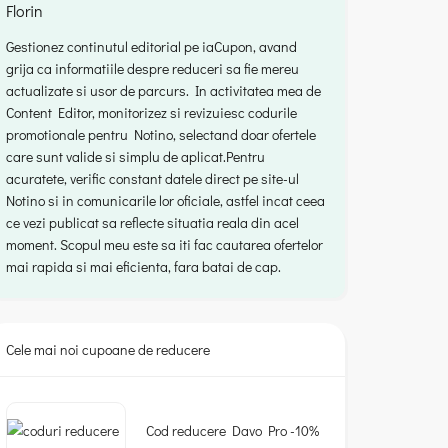
Florin
Gestionez continutul editorial pe iaCupon, avand
grija ca informatiile despre reduceri sa fie mereu
actualizate si usor de parcurs. In activitatea mea de
Content Editor, monitorizez si revizuiesc codurile
promotionale pentru Notino, selectand doar ofertele
care sunt valide si simplu de aplicat.Pentru
acuratete, verific constant datele direct pe site-ul
Notino si in comunicarile lor oficiale, astfel incat ceea
ce vezi publicat sa reflecte situatia reala din acel
moment. Scopul meu este sa iti fac cautarea ofertelor
mai rapida si mai eficienta, fara batai de cap.
Cele mai noi cupoane de reducere
Cod reducere Davo Pro -10%