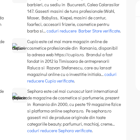
barbieri, cu sediu in Bucuresti, Calea Calarasilor
147. Gasesti masini de tuns profesionale (Wahl,
da
Moser, Babyliss, Kiepe), masini de contur,
n
foarfeci, accesorii frizerie, cosmetice pentru
barba si…
coduri reducere Barber Store verificate
.
 de
Cupio este cel mai mare magazin online de
cosmetice profesionale din Romania, disponibil
la adresa web https://cupio.ro. Brandul a fost
fondat in 2012 la Timisoara de antreprenorii
Raluca si Razvan Stefanescu, care au lansat
magazinul online cu o investitie initiala…
coduri
reducere Cupio verificate
.
de
Sephora este cel mai cunoscut lant international
de magazine de cosmetice si parfumerie, prezent
in Romania din 2000, cu peste 19 magazine fizice
si platforma online sephora.ro. Pe sephora.ro
gasesti mii de produse originale din toate
categoriile beauty: parfumuri, machiaj, creme…
coduri reducere Sephora verificate
.