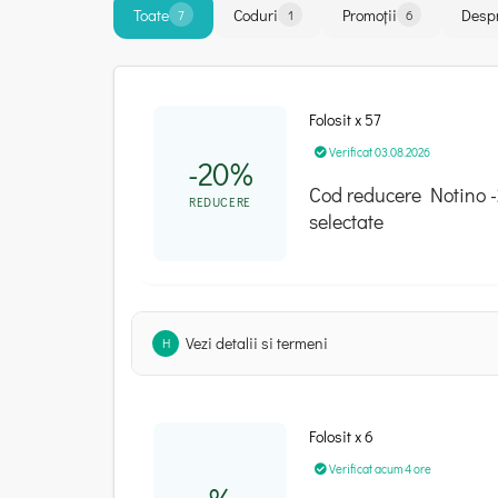
Toate
Coduri
Promoții
Desp
7
1
6
Folosit x 57
Verificat 03.08.2026
-20%
Cod reducere Notino -2
REDUCERE
selectate
Vezi detalii si termeni
H
Folosit x 6
Verificat acum 4 ore