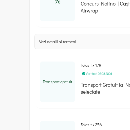
%
Concurs Notino | Câșt
Airwrap
Vezi detalii si termeni
Folosit x 179
Verificat 02.08.2026
Transport gratuit
Transport Gratuit la N
selectate
Folosit x 256