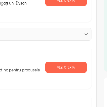
VEZI OFERTA
igați un Dyson
VEZI OFERTA
otino pentru produsele