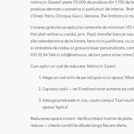
notino.ro. Gasesti peste 55.000 de produse din 1.150 de bra
produse dermato-cosmetice si parfumuri de interior. Bra
L'Oreal Paris, Clinique, Gucci, Versace, The Ordinary si mul
Livrarea gratuita se aplica la comenzile de minimum 125 lei.
Poti plati online cu cardul, prin PayU, transfer bancar sa
zile calendaristice de la livrare, fara nicio justificare, cu
si ambalare de cadou si gravura laser personalizata, contra
031 22 94 544 si info@notino.ro, de luni pana vineri intre
Cum aplici un cod de reducere Notino in 3 pasi:
Alege un cod activ de pe iaCupon.ro si apasa
"Afis
Copiaza codul — vei fi redirectionat automat pe not
Adauga produsele in cos, cauta campul
"Cod vouch
apasa
"Aplica"
Reducerea apare instant. Verifica totalul inainte de pla
reduse — citeste conditiile afisate langa fiecare oferta.