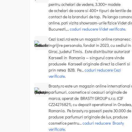
pentru ochelari de vedere, 3.300+ modele
de ochelari de soare si 400+ tipuri de lentile de
contact de la branduri de top. Pe langa coman
online, poti vizita showroom-urile fizice Videt di
Bucuresti,…
coduri reducere Videt verificate
.
Cezi (cezi.ro) este un magazin online romanesc
ingrijire personala, fondat in 2023, cu sediul in
Giroc, judetul Timis. Este distribuitor autorizat
Karseell in Romania — singurul care vinde
produsele Karseell originale direct la clienti si
prin retea B2B. Pe…
coduri reducere Cezi
verificate
.
Brasty.ro este un magazin online international 
parfumuri, cosmetice si ceasuri originale de
marca, operat de BRASTY GROUP s.r.o. (CIF
CZ24276821), cu depozit operational in Oradea,
Romania. Pe brasty.ro gasesti peste 30.000 de
produse: parfumuri originale de lux, produse
cosmetice pentru…
coduri reducere Brasty
verificate
.