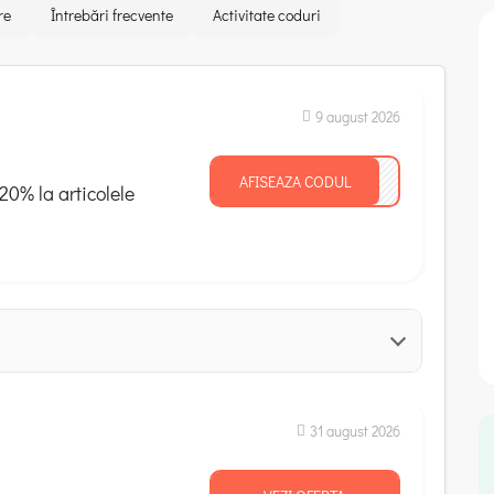
re
Întrebări frecvente
Activitate coduri
9 august 2026
AFISEAZA CODUL
mmer
0% la articolele
31 august 2026