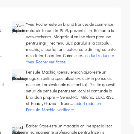
Yves Rocher este un brand francez de cosmetice
9.
naturale fondat in 1959, prezent si in Romania la
yves-rocher.ro. Magazinul online ofera produse
pentru ingrijirea tenului, a parului si a corpului,
machiaj si parfumuri, toate create din ingrediente
t…
de origine botanica. Gama este…
coduri reducere
Yves Rocher verificate
.
Pensule Machiaj (pensulemachiaj.ro) este un
magazin online specializat exclusiv in pensule si
 si
accesorii profesionale de machiaj. Pe site gasesti
seturi de pensule pentru ten, ochi si contur de la
branduri proprii — SensoPRO Milano, LUXORISE
si Beauty Glazed — truse…
coduri reducere
Pensule Machiaj verificate
.
Barber Store este un magazin online specializat
e
in echipamente profesionale pentru frizeri si