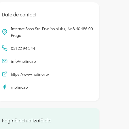
Date de contact
Internet Shop Str. Prvního pluku, Nr 8-10 186 00
Praga
031 22 94 544
info@notino.ro
https://www.notino.ro/
/notino.ro
Pagină actualizată de: