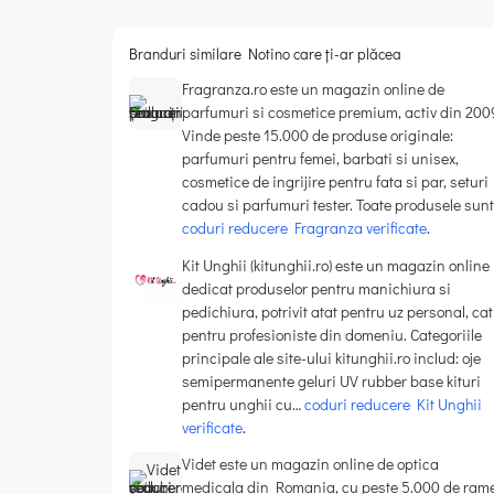
Branduri similare Notino care ți-ar plăcea
Fragranza.ro este un magazin online de
parfumuri si cosmetice premium, activ din 200
Vinde peste 15.000 de produse originale:
parfumuri pentru femei, barbati si unisex,
cosmetice de ingrijire pentru fata si par, seturi
cadou si parfumuri tester. Toate produsele sun
coduri reducere Fragranza verificate
.
Kit Unghii (kitunghii.ro) este un magazin online
dedicat produselor pentru manichiura si
pedichiura, potrivit atat pentru uz personal, cat
pentru profesioniste din domeniu. Categoriile
principale ale site-ului kitunghii.ro includ: oje
semipermanente geluri UV rubber base kituri
pentru unghii cu…
coduri reducere Kit Unghii
verificate
.
Videt este un magazin online de optica
medicala din Romania, cu peste 5.000 de ram