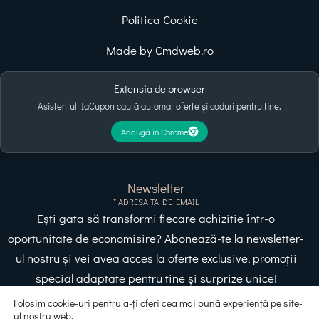
Politica Cookie
Made by Cmdweb.ro
Extensia de browser
Asistentul IaCupon caută automat oferte și coduri pentru tine.
Adaugă în Chrome
Newsletter
* ADRESA TA DE EMAIL
Ești gata să transformi fiecare achizitie într-o
oportunitate de economisire? Abonează-te la newsletter-
ul nostru și vei avea acces la oferte exclusive, promoții
special adaptate pentru tine și surprize unice!
Folosim cookie-uri pentru a-ți oferi cea mai bună experiență pe site-
ul nostru web.