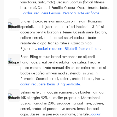
vanatoare, auto, moto), Ceasuri Sporturi (fotbal, fitness,
box, tenis), Ceasuri Familie, Ceasuri Ocazii (nunta, botez,
…
coduri reducere Ceasuri Personalizate verificate
.
BijuteriiInox.ro este un magazin online din Romania
specializat in bijuterii din inox (otel inoxidabil 316L) si
accesorii pentru barbati si femei. Gasesti inele, bratari,
coliere, cercei, lantisoare si seturi cadou — toate
rezistente la apa, transpiratie si uzura zilnica.
Bijuteriile…
coduri reducere Bijuterii Inox verificate
.
Bean Bling este un brand romanesc de bijuterii
handmade, creat pentru iubitorii de cafea. Fiecare
piesa este realizata manual din zaț de cafea reciclat si
boabe de cafea, intr-un mod sustenabil si unic in
Romania. Gasesti cercei, coliere, bratari, brose, inele…
coduri reducere Bean Bling verificate
.
Sefinni este un magazin romanesc de bijuterii din aur
14K si argint 925, cu atelier propriu in Maracineni,
Buzau. Fondat in 2016, produce manual inele, coliere,
cercei, bratari si pandantive pentru femei, barbati si
copii. Gasesti si piese cu diamante, cristale…
coduri