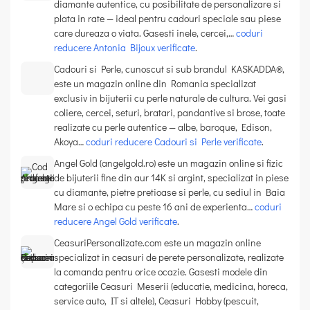
diamante autentice, cu posibilitate de personalizare si
plata in rate — ideal pentru cadouri speciale sau piese
care dureaza o viata. Gasesti inele, cercei,…
coduri
reducere Antonia Bijoux verificate
.
Cadouri si Perle, cunoscut si sub brandul KASKADDA®,
este un magazin online din Romania specializat
exclusiv in bijuterii cu perle naturale de cultura. Vei gasi
coliere, cercei, seturi, bratari, pandantive si brose, toate
realizate cu perle autentice — albe, baroque, Edison,
Akoya…
coduri reducere Cadouri si Perle verificate
.
Angel Gold (angelgold.ro) este un magazin online si fizic
de bijuterii fine din aur 14K si argint, specializat in piese
cu diamante, pietre pretioase si perle, cu sediul in Baia
Mare si o echipa cu peste 16 ani de experienta…
coduri
reducere Angel Gold verificate
.
CeasuriPersonalizate.com este un magazin online
specializat in ceasuri de perete personalizate, realizate
la comanda pentru orice ocazie. Gasesti modele din
categoriile Ceasuri Meserii (educatie, medicina, horeca,
service auto, IT si altele), Ceasuri Hobby (pescuit,