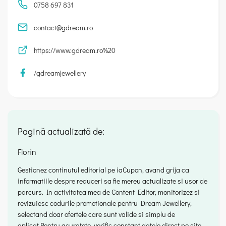
0758 697 831
contact@gdream.ro
https://www.gdream.ro%20
/gdreamjewellery
Pagină actualizată de:
Florin
Gestionez continutul editorial pe iaCupon, avand grija ca
informatiile despre reduceri sa fie mereu actualizate si usor de
parcurs. In activitatea mea de Content Editor, monitorizez si
revizuiesc codurile promotionale pentru Dream Jewellery,
selectand doar ofertele care sunt valide si simplu de
aplicat.Pentru acuratete, verific constant datele direct pe site-