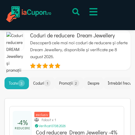
Coduri de reducere Dream Jewellery
Descoperă cele mai noi coduri de reducere și oferte
Dream Jewellery, disponibile și verificate pe 8
august 2026.
Toate
Coduri
Promoții
Despre
Întrebări frecve
3
1
2
exclusiv
Folosit x 1
-4%
Verificat 07.08.2026
REDUCERE
Cod reducere Dream Jewellery -4%