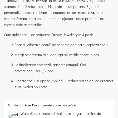
Transilvania, IBAN: RO90BTRLRONCRT0650684901). Bijuteriile
standard pot fi returnate in
14 zile
de la cumparare. Bijuteriile
personalizate sau realizate la comanda nu se returneaza, insa
echipa Dream ofera posibilitatea de ajustare daca produsul nu
corespunde asteptarilor.
Cum aplici codul de reducere Dream Jewellery in 4 pasi:
Apasa
„Afiseaza codul"
pe aceasta pagina si copiaza codul.
Mergi pe
gdream.ro
si adauga bijuteriile dorite in cos.
La finalizarea comenzii, gaseste campul
„Cod
promotional"
sau
„Cupon"
.
Lipeste codul si apasa
„Aplica"
— reducerea se aplica automat
si vei vedea noul total.
Branduri similare Dream Jewellery care ți-ar plăcea
WatchShop.ro este cel mai mare magazin online de