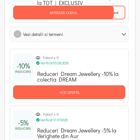
la TOT | EXCLUSIV
AFISEAZA CODUL
pon4
Vezi detalii si termeni
+
Folosit x 0
Verificat 05.08.2026
-10%
REDUCERE
Reduceri Dream Jewellery -10% la
colectia DREAM
VEZI OFERTA
Folosit x 0
Verificat 31.07.2026
-5%
REDUCERE
Reduceri Dream Jewellery -5% la
Verighete din Aur