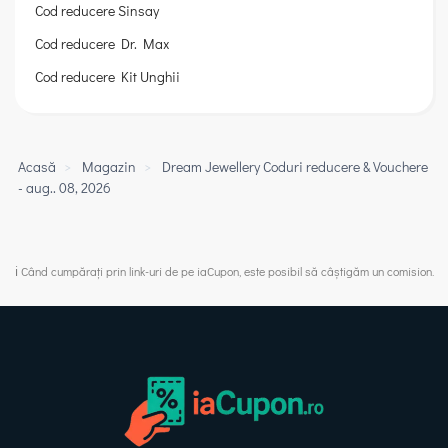
Cod reducere Sinsay
Cod reducere Dr. Max
Cod reducere Kit Unghii
Acasă
>
Magazin
>
Dream Jewellery Coduri reducere & Vouchere
- aug.. 08, 2026
ℹ️ Când cumpărați prin link-uri de pe iaCupon, este posibil să câștigăm un comision.