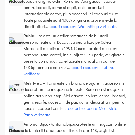
ceasuri originale din Romania. Aici gasesti ceasuri
pentru barbati, dame si copii, de la branduri
internationale de top, plus accesorii si cadouri cu stil.
Toate produsele sunt 100% originale, provenite de la
distribuitori…
coduri reducere WatchShop verificate
.
Rubinul.ro este un atelier romanesc de bijuterii
personalizate din Bacau, cu sediu fizic pe Calea
Marasesti si activ din 1991. Gasesti bratari si coliere
personalizate, cercei, inele, bijuterii cu perle, verighete si
piese la comanda, toate lucrate manual din aur de
14K (galben, alb sau roz)…
coduri reducere Rubinul
verificate
.
Meli Melo – Paris este un brand de bijuterii, accesorii si
decoratiuni cu magazine in toata Romania si magazin
online activ non-stop. Aici găsesti coliere, cercei, bratari,
genti, esarfe, accesorii de par, dar si decoratiuni pentru
casa si cadouri pentru…
coduri reducere Meli Melo
Paris verificate
.
Antonia Bijoux (antoniabijoux.ro) este un magazin online
de bijuterii handmade si fine din aur 14K, argint si