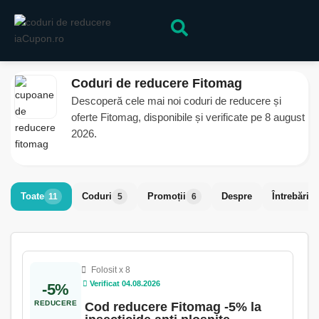
Coduri de reducere Fitomag
Descoperă cele mai noi coduri de reducere și
oferte Fitomag, disponibile și verificate pe 8 august
2026.
Toate
Coduri
Promoții
Despre
Întrebări f
11
5
6
Folosit x 8
Verificat 04.08.2026
-5%
REDUCERE
Cod reducere Fitomag -5% la