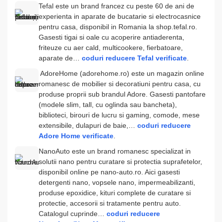
Tefal este un brand francez cu peste 60 de ani de
experienta in aparate de bucatarie si electrocasnice
pentru casa, disponibil in Romania la shop.tefal.ro.
Gasesti tigai si oale cu acoperire antiaderenta,
friteuze cu aer cald, multicookere, fierbatoare,
aparate de…
coduri reducere Tefal verificate
.
​ AdoreHome (adorehome.ro) este un magazin online
romanesc de mobilier si decoratiuni pentru casa, cu
produse proprii sub brandul Adore. Gasesti pantofare
(modele slim, tall, cu oglinda sau bancheta),
biblioteci, birouri de lucru si gaming, comode, mese
extensibile, dulapuri de baie,…
coduri reducere
Adore Home verificate
.
NanoAuto este un brand romanesc specializat in
solutii nano pentru curatare si protectia suprafetelor,
disponibil online pe nano-auto.ro. Aici gasesti
detergenti nano, vopsele nano, impermeabilizanti,
produse epoxidice, kituri complete de curatare si
protectie, accesorii si tratamente pentru auto.
Catalogul cuprinde…
coduri reducere