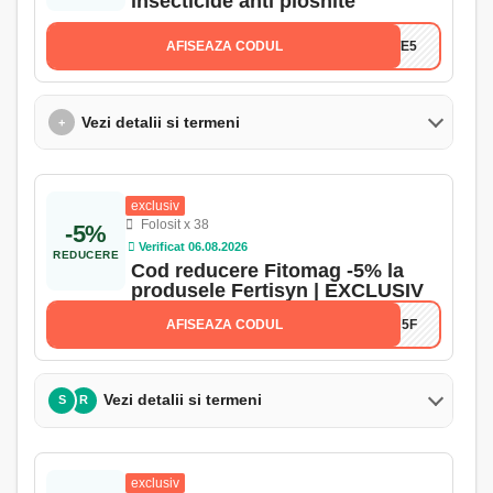
insecticide anti plosnite
AFISEAZA CODUL
ITE5
Vezi detalii si termeni
+
exclusiv
Folosit x 38
-5%
Verificat 06.08.2026
REDUCERE
Cod reducere Fitomag -5% la
produsele Fertisyn | EXCLUSIV
AFISEAZA CODUL
ON5F
Vezi detalii si termeni
S
R
exclusiv