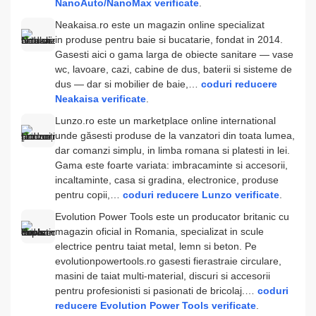
NanoAuto/NanoMax verificate
.
Neakaisa.ro este un magazin online specializat
in produse pentru baie si bucatarie, fondat in 2014.
Gasesti aici o gama larga de obiecte sanitare — vase
wc, lavoare, cazi, cabine de dus, baterii si sisteme de
dus — dar si mobilier de baie,…
coduri reducere
Neakaisa verificate
.
Lunzo.ro este un marketplace online international
unde găsesti produse de la vanzatori din toata lumea,
dar comanzi simplu, in limba romana si platesti in lei.
Gama este foarte variata: imbracaminte si accesorii,
incaltaminte, casa si gradina, electronice, produse
pentru copii,…
coduri reducere Lunzo verificate
.
Evolution Power Tools este un producator britanic cu
magazin oficial in Romania, specializat in scule
electrice pentru taiat metal, lemn si beton. Pe
evolutionpowertools.ro gasesti fierastraie circulare,
masini de taiat multi-material, discuri si accesorii
pentru profesionisti si pasionati de bricolaj.…
coduri
reducere Evolution Power Tools verificate
.