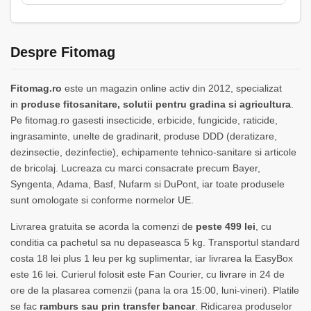
Despre Fitomag
Fitomag.ro
este un magazin online activ din 2012, specializat
in
produse fitosanitare, solutii pentru gradina si agricultura
.
Pe fitomag.ro gasesti insecticide, erbicide, fungicide, raticide,
ingrasaminte, unelte de gradinarit, produse DDD (deratizare,
dezinsectie, dezinfectie), echipamente tehnico-sanitare si articole
de bricolaj. Lucreaza cu marci consacrate precum Bayer,
Syngenta, Adama, Basf, Nufarm si DuPont, iar toate produsele
sunt omologate si conforme normelor UE.
Livrarea gratuita se acorda la comenzi de
peste 499 lei
, cu
conditia ca pachetul sa nu depaseasca 5 kg. Transportul standard
costa 18 lei plus 1 leu per kg suplimentar, iar livrarea la EasyBox
este 16 lei. Curierul folosit este Fan Courier, cu livrare in 24 de
ore de la plasarea comenzii (pana la ora 15:00, luni-vineri). Platile
se fac
ramburs sau prin transfer bancar
. Ridicarea produselor