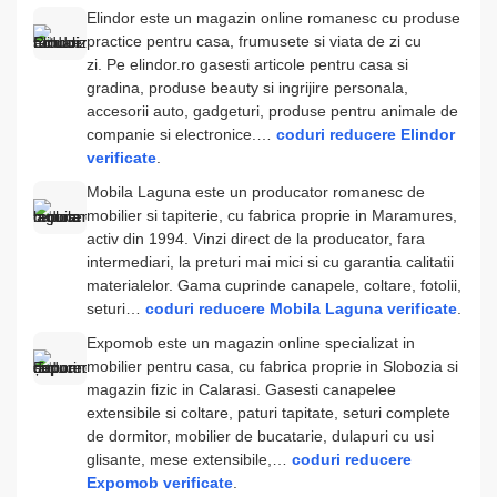
Elindor este un magazin online romanesc cu produse
practice pentru casa, frumusete si viata de zi cu
zi. Pe elindor.ro gasesti articole pentru casa si
gradina, produse beauty si ingrijire personala,
accesorii auto, gadgeturi, produse pentru animale de
companie si electronice.…
coduri reducere Elindor
verificate
.
Mobila Laguna este un producator romanesc de
mobilier si tapiterie, cu fabrica proprie in Maramures,
activ din 1994. Vinzi direct de la producator, fara
intermediari, la preturi mai mici si cu garantia calitatii
materialelor. Gama cuprinde canapele, coltare, fotolii,
seturi…
coduri reducere Mobila Laguna verificate
.
Expomob este un magazin online specializat in
mobilier pentru casa, cu fabrica proprie in Slobozia si
magazin fizic in Calarasi. Gasesti canapelee
extensibile si coltare, paturi tapitate, seturi complete
de dormitor, mobilier de bucatarie, dulapuri cu usi
glisante, mese extensibile,…
coduri reducere
Expomob verificate
.