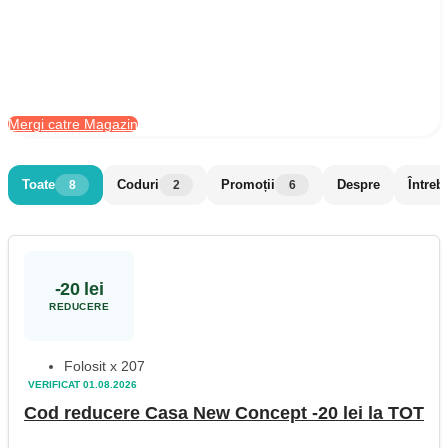
Mergi catre Magazin
Toate
Coduri
Promoții
Despre
Întreb
8
2
6
-20 lei
REDUCERE
Folosit x 207
VERIFICAT 01.08.2026
Cod reducere Casa New Concept -20 lei la TOT