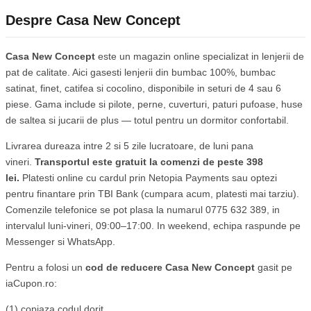
Despre Casa New Concept
Casa New Concept
este un magazin online specializat in lenjerii de
pat de calitate. Aici gasesti lenjerii din bumbac 100%, bumbac
satinat, finet, catifea si cocolino, disponibile in seturi de 4 sau 6
piese. Gama include si pilote, perne, cuverturi, paturi pufoase, huse
de saltea si jucarii de plus — totul pentru un dormitor confortabil.
Livrarea dureaza intre 2 si 5 zile lucratoare, de luni pana
vineri.
Transportul este gratuit la comenzi de peste 398
lei.
Platesti online cu cardul prin Netopia Payments sau optezi
pentru finantare prin TBI Bank (cumpara acum, platesti mai tarziu).
Comenzile telefonice se pot plasa la numarul 0775 632 389, in
intervalul luni-vineri, 09:00–17:00. In weekend, echipa raspunde pe
Messenger si WhatsApp.
Pentru a folosi un
cod de reducere Casa New Concept
gasit pe
iaCupon.ro:
(1) copiaza codul dorit,