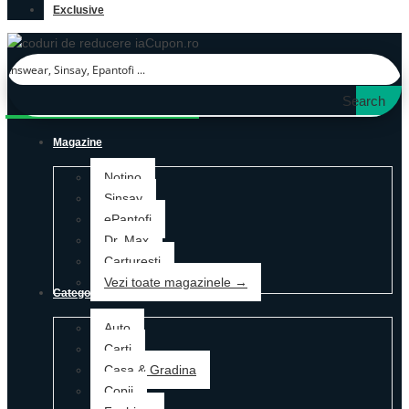
Exclusive
Search
Magazine
Notino
Sinsay
ePantofi
Dr. Max
Carturesti
Vezi toate magazinele →
Categorii
Auto
Carti
Casa & Gradina
Copii