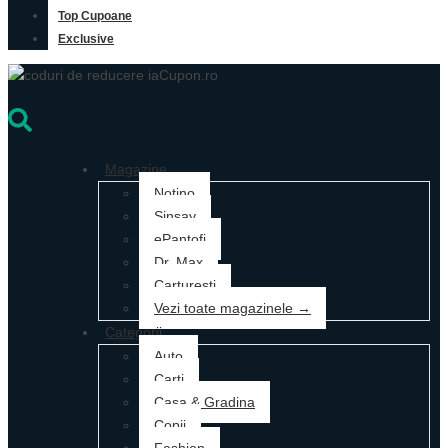
Top Cupoane
Exclusive
Magazine
Notino
Sinsay
ePantofi
Dr. Max
Carturesti
Vezi toate magazinele →
Categorii
Auto
Carti
Casa & Gradina
Copii