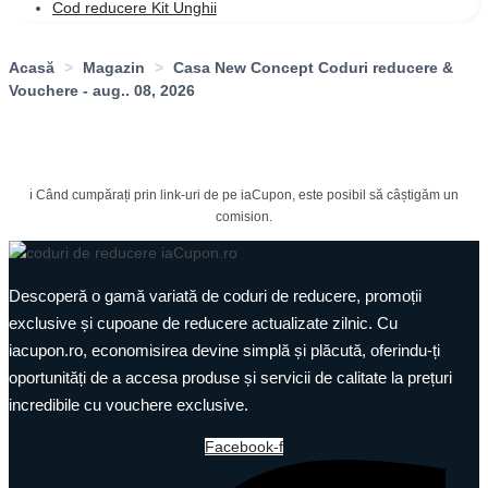
Cod reducere Kit Unghii
Acasă
>
Magazin
>
Casa New Concept Coduri reducere &
Vouchere - aug.. 08, 2026
ℹ️ Când cumpărați prin link-uri de pe iaCupon, este posibil să câștigăm un
comision.
Descoperă o gamă variată de coduri de reducere, promoții
exclusive și cupoane de reducere actualizate zilnic. Cu
iacupon.ro, economisirea devine simplă și plăcută, oferindu-ți
oportunități de a accesa produse și servicii de calitate la prețuri
incredibile cu vouchere exclusive.
Facebook-f