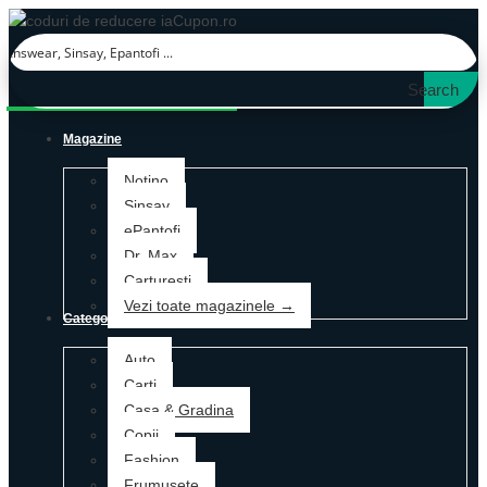
Search
Magazine
Notino
Sinsay
ePantofi
Dr. Max
Carturesti
Vezi toate magazinele →
Categorii
Auto
Carti
Casa & Gradina
Copii
Fashion
Frumusete