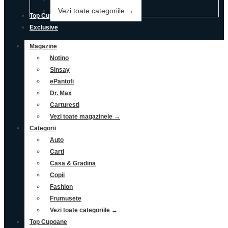
Vezi toate categoriile →
Top Cupoane
Exclusive
Magazine
Notino
Sinsay
ePantofi
Dr. Max
Carturesti
Vezi toate magazinele →
Categorii
Auto
Carti
Casa & Gradina
Copii
Fashion
Frumusete
Vezi toate categoriile →
Top Cupoane