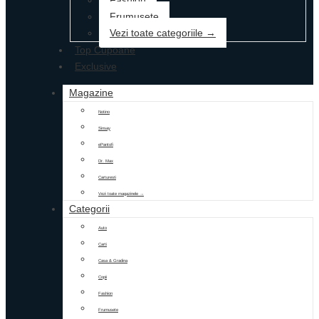
Fashion
Frumusete
Vezi toate categoriile →
Top Cupoane
Exclusive
Magazine
Notino
Sinsay
ePantofi
Dr. Max
Carturesti
Vezi toate magazinele →
Categorii
Auto
Carti
Casa & Gradina
Copii
Fashion
Frumusete