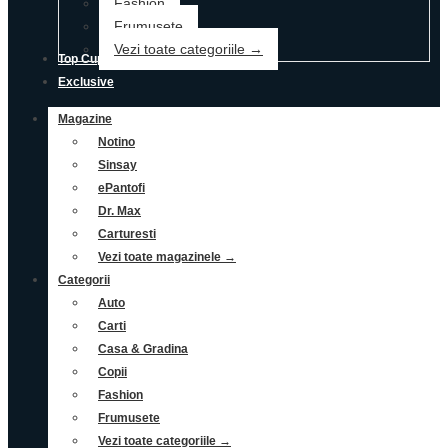
Fashion
Frumusete
Vezi toate categoriile →
Top Cupoane
Exclusive
Magazine
Notino
Sinsay
ePantofi
Dr. Max
Carturesti
Vezi toate magazinele →
Categorii
Auto
Carti
Casa & Gradina
Copii
Fashion
Frumusete
Vezi toate categoriile →