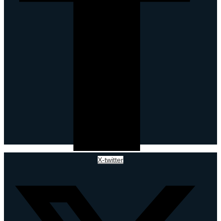
X-twitter