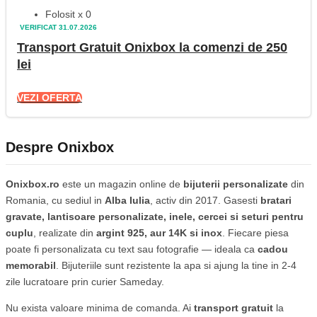
Folosit x 0
VERIFICAT 31.07.2026
Transport Gratuit Onixbox la comenzi de 250
lei
VEZI OFERTA
Despre Onixbox
Onixbox.ro
este un magazin online de
bijuterii personalizate
din
Romania, cu sediul in
Alba Iulia
, activ din 2017. Gasesti
bratari
gravate, lantisoare personalizate, inele, cercei si seturi pentru
cuplu
, realizate din
argint 925, aur 14K si inox
. Fiecare piesa
poate fi personalizata cu text sau fotografie — ideala ca
cadou
memorabil
. Bijuteriile sunt rezistente la apa si ajung la tine in 2-4
zile lucratoare prin curier Sameday.
Nu exista valoare minima de comanda. Ai
transport gratuit
la