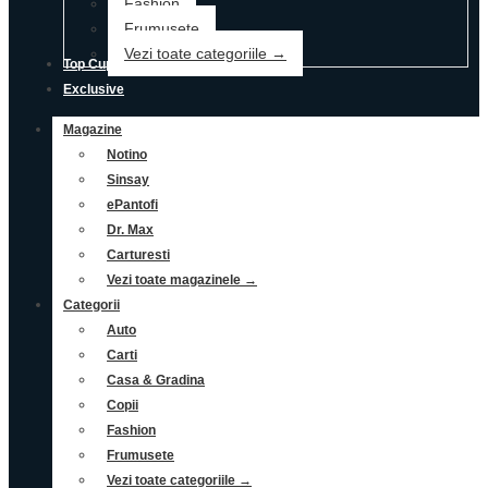
Fashion
Frumusete
Vezi toate categoriile →
Top Cupoane
Exclusive
Magazine
Notino
Sinsay
ePantofi
Dr. Max
Carturesti
Vezi toate magazinele →
Categorii
Auto
Carti
Casa & Gradina
Copii
Fashion
Frumusete
Vezi toate categoriile →