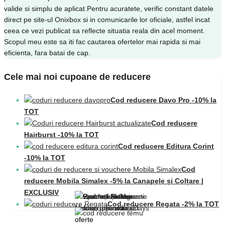
valide si simplu de aplicat.Pentru acuratete, verific constant datele
direct pe site-ul Onixbox si in comunicarile lor oficiale, astfel incat
ceea ce vezi publicat sa reflecte situatia reala din acel moment.
Scopul meu este sa iti fac cautarea ofertelor mai rapida si mai
eficienta, fara batai de cap.
Cele mai noi cupoane de reducere
Cod reducere Davo Pro -10% la
TOT
Cod reducere
Hairburst -10% la TOT
Cod reducere Editura Corint
-10% la TOT
Cod
reducere Mobila Simalex -5% la Canapele și Colțare |
EXCLUSIV
Cod reducere Regata -2% la TOT