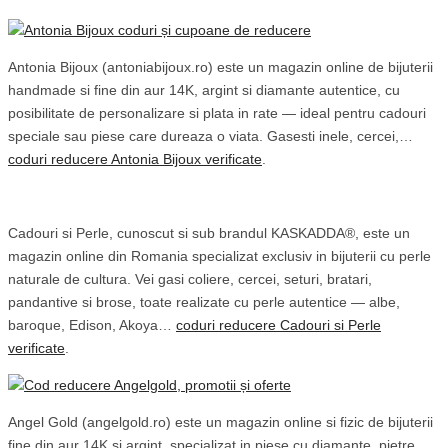
Antonia Bijoux (antoniabijoux.ro) este un magazin online de bijuterii
handmade si fine din aur 14K, argint si diamante autentice, cu
posibilitate de personalizare si plata in rate — ideal pentru cadouri
speciale sau piese care dureaza o viata. Gasesti inele, cercei,…
coduri reducere Antonia Bijoux verificate
.
Cadouri si Perle, cunoscut si sub brandul KASKADDA®, este un
magazin online din Romania specializat exclusiv in bijuterii cu perle
naturale de cultura. Vei gasi coliere, cercei, seturi, bratari,
pandantive si brose, toate realizate cu perle autentice — albe,
baroque, Edison, Akoya…
coduri reducere Cadouri si Perle
verificate
.
Angel Gold (angelgold.ro) este un magazin online si fizic de bijuterii
fine din aur 14K si argint, specializat in piese cu diamante, pietre