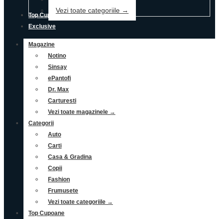
Vezi toate categoriile →
Top Cupoane
Exclusive
Magazine
Notino
Sinsay
ePantofi
Dr. Max
Carturesti
Vezi toate magazinele →
Categorii
Auto
Carti
Casa & Gradina
Copii
Fashion
Frumusete
Vezi toate categoriile →
Top Cupoane