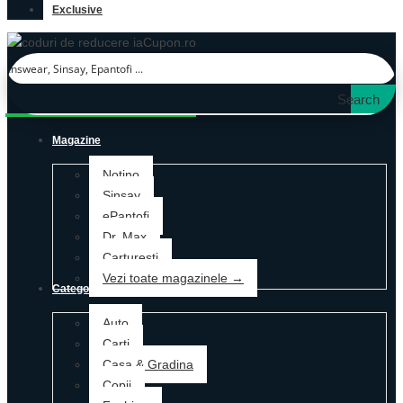
Exclusive
Search
Magazine
Notino
Sinsay
ePantofi
Dr. Max
Carturesti
Vezi toate magazinele →
Categorii
Auto
Carti
Casa & Gradina
Copii