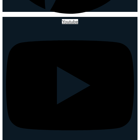
Youtube