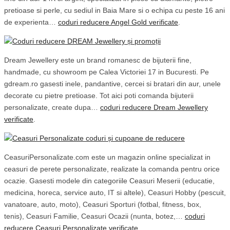
pretioase si perle, cu sediul in Baia Mare si o echipa cu peste 16 ani
de experienta…
coduri reducere Angel Gold verificate
.
Dream Jewellery este un brand romanesc de bijuterii fine,
handmade, cu showroom pe Calea Victoriei 17 in Bucuresti. Pe
gdream.ro gasesti inele, pandantive, cercei si bratari din aur, unele
decorate cu pietre pretioase. Tot aici poti comanda bijuterii
personalizate, create dupa…
coduri reducere Dream Jewellery
verificate
.
CeasuriPersonalizate.com este un magazin online specializat in
ceasuri de perete personalizate, realizate la comanda pentru orice
ocazie. Gasesti modele din categoriile Ceasuri Meserii (educatie,
medicina, horeca, service auto, IT si altele), Ceasuri Hobby (pescuit,
vanatoare, auto, moto), Ceasuri Sporturi (fotbal, fitness, box,
tenis), Ceasuri Familie, Ceasuri Ocazii (nunta, botez,…
coduri
reducere Ceasuri Personalizate verificate
.