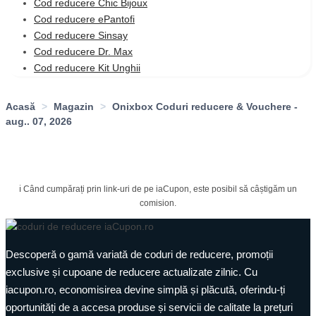
Cod reducere Chic Bijoux
Cod reducere ePantofi
Cod reducere Sinsay
Cod reducere Dr. Max
Cod reducere Kit Unghii
Acasă
>
Magazin
>
Onixbox Coduri reducere & Vouchere -
aug.. 07, 2026
ℹ️ Când cumpărați prin link-uri de pe iaCupon, este posibil să câștigăm un
comision.
Descoperă o gamă variată de coduri de reducere, promoții
exclusive și cupoane de reducere actualizate zilnic. Cu
iacupon.ro, economisirea devine simplă și plăcută, oferindu-ți
oportunități de a accesa produse și servicii de calitate la prețuri