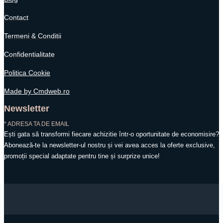
Contact
Termeni & Conditii
Confidentialitate
Politica Cookie
Made by Cmdweb.ro
Newsletter
* ADRESA TA DE EMAIL
Ești gata să transformi fiecare achizitie într-o oportunitate de economisire?
Abonează-te la newsletter-ul nostru și vei avea acces la oferte exclusive,
promoții special adaptate pentru tine și surprize unice!