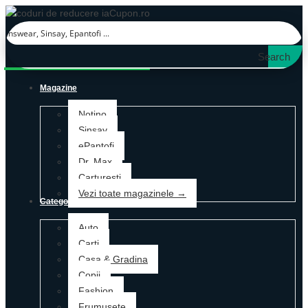
Search
Magazine
Notino
Sinsay
ePantofi
Dr. Max
Carturesti
Vezi toate magazinele →
Categorii
Auto
Carti
Casa & Gradina
Copii
Fashion
Frumusete