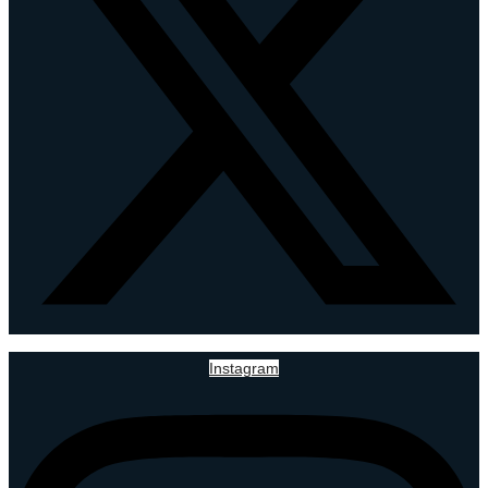
Instagram