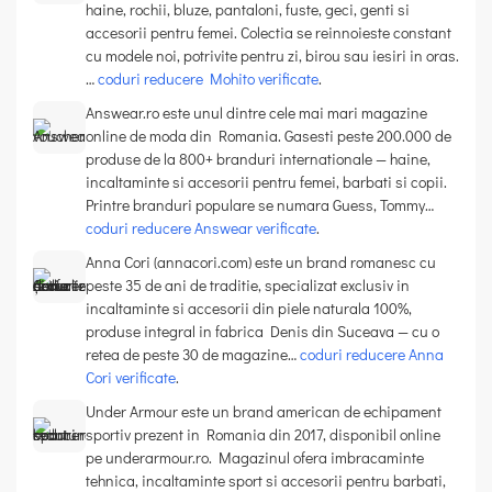
haine, rochii, bluze, pantaloni, fuste, geci, genti si
accesorii pentru femei. Colectia se reinnoieste constant
cu modele noi, potrivite pentru zi, birou sau iesiri in oras.
…
coduri reducere Mohito verificate
.
Answear.ro este unul dintre cele mai mari magazine
online de moda din Romania. Gasesti peste 200.000 de
produse de la 800+ branduri internationale — haine,
incaltaminte si accesorii pentru femei, barbati si copii.
Printre branduri populare se numara Guess, Tommy…
coduri reducere Answear verificate
.
Anna Cori (annacori.com) este un brand romanesc cu
peste 35 de ani de traditie, specializat exclusiv in
incaltaminte si accesorii din piele naturala 100%,
produse integral in fabrica Denis din Suceava — cu o
retea de peste 30 de magazine…
coduri reducere Anna
Cori verificate
.
Under Armour este un brand american de echipament
sportiv prezent in Romania din 2017, disponibil online
pe underarmour.ro. Magazinul ofera imbracaminte
tehnica, incaltaminte sport si accesorii pentru barbati,