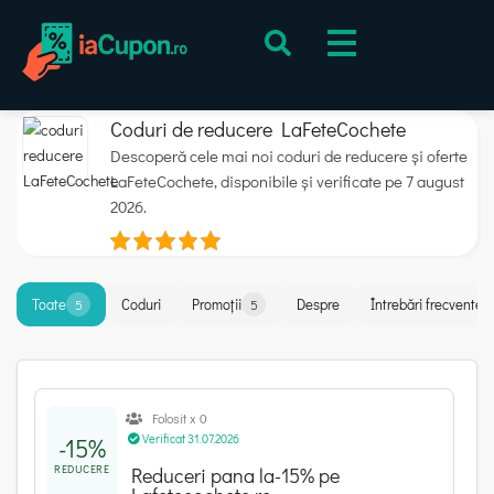
Coduri de reducere LaFeteCochete
Descoperă cele mai noi coduri de reducere și oferte
LaFeteCochete, disponibile și verificate pe 7 august
2026.
Toate
Coduri
Promoții
Despre
Întrebări frecvente
5
5
Folosit x 0
Verificat 31.07.2026
-15%
REDUCERE
Reduceri pana la-15% pe