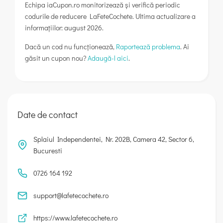
Echipa iaCupon.ro monitorizează și verifică periodic
codurile de reducere LaFeteCochete. Ultima actualizare a
informațiilor: august 2026.
Dacă un cod nu funcționează,
Raportează problema
. Ai
găsit un cupon nou?
Adaugă-l aici
.
Date de contact
Splaiul Independentei, Nr. 202B, Camera 42, Sector 6,
Bucuresti
0726 164 192
support@lafetecochete.ro
https://www.lafetecochete.ro