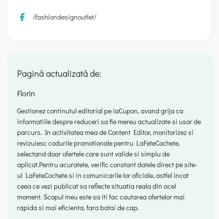
/fashiondesignoutlet/
Pagină actualizată de:
Florin
Gestionez continutul editorial pe iaCupon, avand grija ca
informatiile despre reduceri sa fie mereu actualizate si usor de
parcurs. In activitatea mea de Content Editor, monitorizez si
revizuiesc codurile promotionale pentru LaFeteCochete,
selectand doar ofertele care sunt valide si simplu de
aplicat.Pentru acuratete, verific constant datele direct pe site-
ul LaFeteCochete si in comunicarile lor oficiale, astfel incat
ceea ce vezi publicat sa reflecte situatia reala din acel
moment. Scopul meu este sa iti fac cautarea ofertelor mai
rapida si mai eficienta, fara batai de cap.