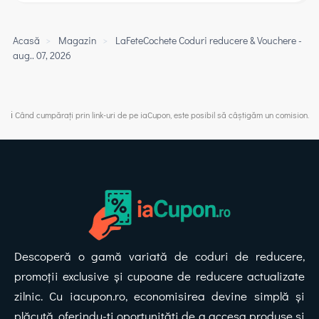
Acasă
>
Magazin
>
LaFeteCochete Coduri reducere & Vouchere -
aug.. 07, 2026
ℹ️ Când cumpărați prin link-uri de pe iaCupon, este posibil să câștigăm un comision.
Descoperă o gamă variată de coduri de reducere,
promoții exclusive și cupoane de reducere actualizate
zilnic. Cu iacupon.ro, economisirea devine simplă și
plăcută, oferindu-ți oportunități de a accesa produse și