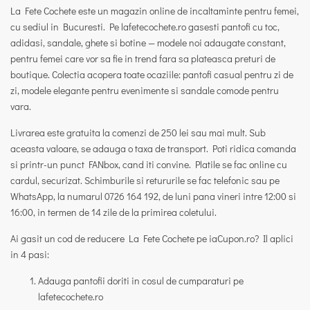
La Fete Cochete este un magazin online de incaltaminte pentru femei,
cu sediul in Bucuresti.
Pe lafetecochete.ro gasesti pantofi cu toc,
adidasi, sandale, ghete si botine — modele noi adaugate constant,
pentru femei care vor sa fie in trend fara sa plateasca preturi de
boutique. Colectia acopera toate ocaziile: pantofi casual pentru zi de
zi, modele elegante pentru evenimente si sandale comode pentru
vara.
Livrarea este gratuita la comenzi de 250 lei sau mai mult.
Sub
aceasta valoare, se adauga o taxa de transport. Poti ridica comanda
si printr-un punct FANbox, cand iti convine. Platile se fac online cu
cardul, securizat. Schimburile si retururile se fac telefonic sau pe
WhatsApp, la numarul 0726 164 192, de luni pana vineri intre 12:00 si
16:00, in termen de 14 zile de la primirea coletului.
Ai gasit un cod de reducere La Fete Cochete pe iaCupon.ro? Il aplici
in 4 pasi:
Adauga pantofii doriti in cosul de cumparaturi pe
lafetecochete.ro