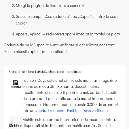
Mergi la pagina de finalizare a comenzii
Gaseste campul „Cod reducere" sau „Cupon" si introdu codul
copiat
Apasa „Aplica" — reducerea apare imediat in totalul de plata
Codurile de pe iaCupon.ro sunt verificate si actualizate constant.
Economisesti rapid, fara complicatii.
Branduri similare LaFeteCochete care ți-ar plăcea
Fashion Days este unul dintre cele mai mari magazine
online de moda din Romania. Gasesti haine,
incaltaminte si accesorii pentru femei, barbati si copii,
de la branduri accesibile pana la marci internationale
cunoscute. Platforma reuneste peste 3.000 de branduri
intr-un…
coduri reducere Fashion Days verificate
.
Mohito este un brand international de moda feminina,
disponibil si in Romania pe mohito.com/ro. Gasesti