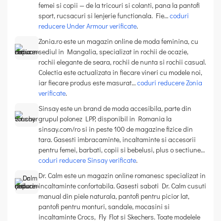
femei si copii — de la tricouri si colanti, pana la pantofi
sport, rucsacuri si lenjerie functionala. Fie…
coduri
reducere Under Armour verificate
.
Zonia.ro este un magazin online de moda feminina, cu
sediul in Mangalia, specializat in rochii de ocazie,
rochii elegante de seara, rochii de nunta si rochii casual.
Colectia este actualizata in fiecare vineri cu modele noi,
iar fiecare produs este masurat…
coduri reducere Zonia
verificate
.
Sinsay este un brand de moda accesibila, parte din
grupul polonez LPP, disponibil in Romania la
sinsay.com/ro si in peste 100 de magazine fizice din
tara. Gasesti imbracaminte, incaltaminte si accesorii
pentru femei, barbati, copii si bebelusi, plus o sectiune…
coduri reducere Sinsay verificate
.
Dr. Calm este un magazin online romanesc specializat in
incaltaminte confortabila. Gasesti saboti Dr. Calm cusuti
manual din piele naturala, pantofi pentru picior lat,
pantofi pentru monturi, sandale, mocasini si
incaltaminte Crocs, Fly Flot si Skechers. Toate modelele