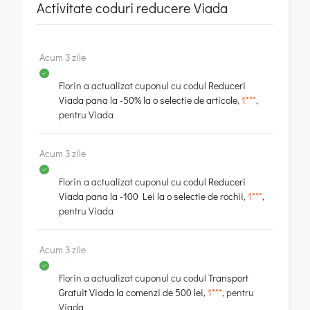
Activitate coduri reducere Viada
Acum 3 zile
Florin
a actualizat cuponul cu codul
Reduceri
Viada pana la -50% la o selectie de articole
,
1***
,
pentru
Viada
Acum 3 zile
Florin
a actualizat cuponul cu codul
Reduceri
Viada pana la -100 Lei la o selectie de rochii
,
1***
,
pentru
Viada
Acum 3 zile
Florin
a actualizat cuponul cu codul
Transport
Gratuit Viada la comenzi de 500 lei
,
1***
, pentru
Viada