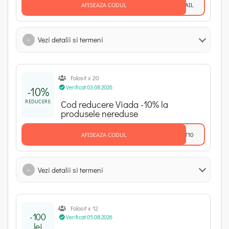
AFISEAZA CODUL
MAIL
Vezi detalii si termeni
+
Folosit x 20
Verificat 03.08.2026
-10%
REDUCERE
Cod reducere Viada -10% la
produsele nereduse
AFISEAZA CODUL
AT10
Vezi detalii si termeni
+
Folosit x 12
-100
Verificat 05.08.2026
lei