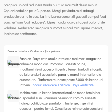
Sa aplici un
cod reducere Viada
nu iti ia mai mult de un minut.
Copiezi codul de pe iaCupon.ro. Mergi pe viada.ro si adaugi
produsele dorite in cos. La finalizarea comenzii gasesti campul "cod
voucher" sau "cod reducere". Lipesti codul acolo si apesi butonul de
validare. Reducerea se aplica automat si noul total apare imediat,
inainte de confirmare.
Branduri similare Viada care ți-ar plăcea
Fashion Days este unul dintre cele mai mari magazine
online de moda din Romania. Gasesti haine,
incaltaminte si accesorii pentru femei, barbati si copii,
de la branduri accesibile pana la marci internationale
cunoscute. Platforma reuneste peste 3.000 de branduri
intr-un…
coduri reducere Fashion Days verificate
.
Mohito este un brand international de moda feminina,
disponibil si in Romania pe mohito.com/ro. Gasesti
haine, rochii, bluze, pantaloni, fuste, geci, genti si
accesorii pentru femei. Colectia se reinnoieste constant