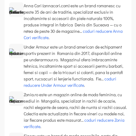
Anna Cori (annacori.com) este un brand romanesc cu
peste 35 de ani de traditie, specializat exclusiv in
incaltaminte si accesorii din piele naturala 100%,
produse integral in fabrica Denis din Suceava — cu o
retea de peste 30 de magazine…
coduri reducere Anna
Cori verificate
.
Under Armour este un brand american de echipament
sportiv prezent in Romania din 2017, disponibil online
pe underarmour.ro. Magazinul ofera imbracaminte
tehnica, incaltaminte sport si accesorii pentru barbati,
femei si copii — de la tricouri si colanti, pana la pantofi
sport, rucsacuri si lenjerie functionala. Fie…
coduri
reducere Under Armour verificate
.
Zonia.ro este un magazin online de moda feminina, cu
sediul in Mangalia, specializat in rochii de ocazie,
rochii elegante de seara, rochii de nunta si rochii casual.
Colectia este actualizata in fiecare vineri cu modele noi,
iar fiecare produs este masurat…
coduri reducere Zonia
verificate
.
Sinsay este un brand de moda accesibila, parte din