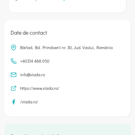
Date de contact
Bârlad, Bd. Primăverii nr. 30, Jud. Vaslui, România
+40374 488 050
info@viada.ro
https://www.viada.ro/
/viada.ro/