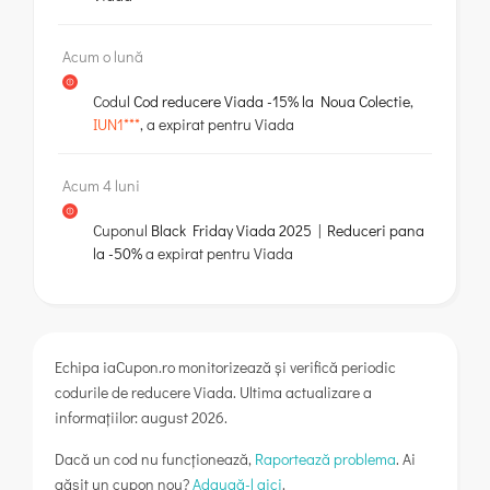
Acum o lună
Codul
Cod reducere Viada -15% la Noua Colectie
,
IUN1***
, a expirat pentru
Viada
Acum 4 luni
Cuponul
Black Friday Viada 2025 | Reduceri pana
la -50%
a expirat pentru
Viada
Echipa iaCupon.ro monitorizează și verifică periodic
codurile de reducere Viada. Ultima actualizare a
informațiilor: august 2026.
Dacă un cod nu funcționează,
Raportează problema
. Ai
găsit un cupon nou?
Adaugă-l aici
.