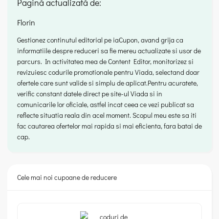
Pagină actualizată de:
Florin
Gestionez continutul editorial pe iaCupon, avand grija ca
informatiile despre reduceri sa fie mereu actualizate si usor de
parcurs. In activitatea mea de Content Editor, monitorizez si
revizuiesc codurile promotionale pentru Viada, selectand doar
ofertele care sunt valide si simplu de aplicat.Pentru acuratete,
verific constant datele direct pe site-ul Viada si in
comunicarile lor oficiale, astfel incat ceea ce vezi publicat sa
reflecte situatia reala din acel moment. Scopul meu este sa iti
fac cautarea ofertelor mai rapida si mai eficienta, fara batai de
cap.
Cele mai noi cupoane de reducere