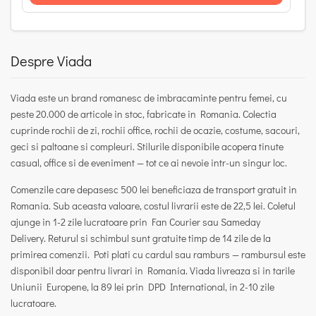
Despre Viada
Viada
este un
brand romanesc de imbracaminte pentru femei
, cu
peste 20.000 de articole in stoc, fabricate in Romania. Colectia
cuprinde
rochii de zi, rochii office, rochii de ocazie, costume, sacouri,
geci si paltoane si compleuri
. Stilurile disponibile acopera tinute
casual, office si de eveniment — tot ce ai nevoie intr-un singur loc.
Comenzile care depasesc 500 lei beneficiaza de
transport gratuit in
Romania
. Sub aceasta valoare, costul livrarii este de 22,5 lei. Coletul
ajunge in 1-2 zile lucratoare prin Fan Courier sau Sameday
Delivery.
Returul si schimbul sunt gratuite timp de 14 zile
de la
primirea comenzii. Poti plati cu cardul sau ramburs — rambursul este
disponibil doar pentru livrari in Romania. Viada livreaza si in tarile
Uniunii Europene, la 89 lei prin DPD International, in 2-10 zile
lucratoare.