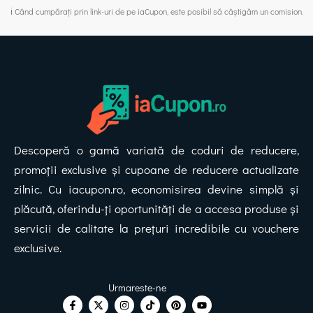
ℹ️ Când cumpărați prin link-uri de pe iaCupon, este posibil să câștigăm un comision.
Descoperă o gamă variată de coduri de reducere,
promoții exclusive și cupoane de reducere actualizate
zilnic. Cu iacupon.ro, economisirea devine simplă și
plăcută, oferindu-ți oportunități de a accesa produse și
servicii de calitate la prețuri incredibile cu vouchere
exclusive.