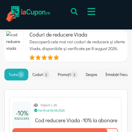
Coduri de reducere Viada
Descoperă cele mai noi coduri de reducere și oferte
Viada, disponibile și verificate pe 8 august 2026.
Toate
Coduri
Promoții
Despre
Întrebări frecve
5
2
3
Folosit x 26
Verificat 06.08.2026
-10%
REDUCERE
Cod reducere Viada -10% la abonare