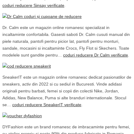
coduri reducere Sinsay verificate
.
Dr. Calm este un magazin online romanesc specializat in
incaltaminte confortabila. Gasesti saboti Dr. Calm cusuti manual din
piele naturala, pantofi pentru picior lat, pantofi pentru monturi,
sandale, mocasini si incaltaminte Crocs, Fly Flot si Skechers. Toate
modelele sunt gandite pentru…
coduri reducere Dr Calm verificate
.
SneakerIT este un magazin online romanesc dedicat pasionatilor de
sneakers, activ din 2022 si cu sediul in Bucuresti. Vinde adidasi
originali pentru barbati, femei si copii din colectii Nike, Jordan,
Adidas, New Balance, Puma si alte branduri internationale. Stocul
se…
coduri reducere SneakerIT verificate
.
DYFashion este un brand romanesc de imbracaminte pentru femei,
cu atelier propriu si peste 90% din produse fabricate in Romania.