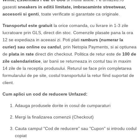
gasesti
sneakers in editii limitate, imbracaminte streetwear,
accesorii si genti
, toate verificate si garantate ca originale.
Transportul este gratuit
la orice comanda, cu livrare in 1-3 zile
lucratoare prin GLS, direct din stoc. Comenzile plasate pana la ora
12 se expediaza in aceeasi zi. Poti plati
ramburs (numerar la
curier) sau online cu cardul
, prin Netopia Payments, si ai optiunea
de
plata in rate
direct din checkout. Politica de retur este de
100 de
zile calendaristice
, iar banii se returneaza in contul tau in maxim
14 zile de la receptia produsului. Returul se face prin completarea
formularului de pe site, costul transportului la retur fiind suportat de
client.
Cum aplici un cod de reducere Unfazed:
Adauga produsele dorite in cosul de cumparaturi
Mergi la finalizarea comenzii (Checkout)
Cauta campul "Cod de reducere" sau "Cupon" si introdu codul
copiat