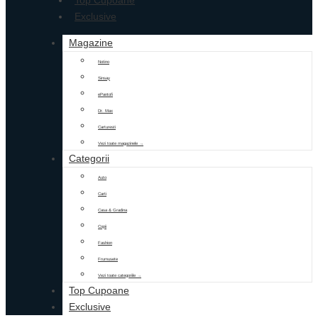
Top Cupoane
Exclusive
Magazine
Notino
Sinsay
ePantofi
Dr. Max
Carturesti
Vezi toate magazinele →
Categorii
Auto
Carti
Casa & Gradina
Copii
Fashion
Frumusete
Vezi toate categoriile →
Top Cupoane
Exclusive