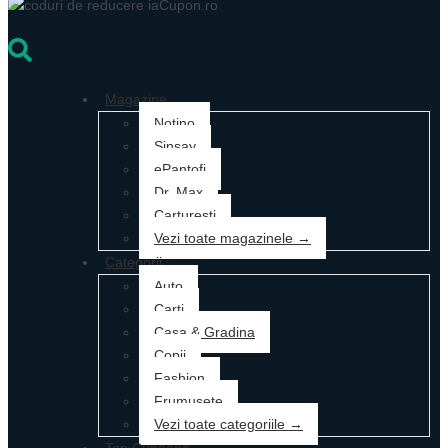
Magazine
Notino
Sinsay
ePantofi
Dr. Max
Carturesti
Vezi toate magazinele →
Categorii
Auto
Carti
Casa & Gradina
Copii
Fashion
Frumusete
Vezi toate categoriile →