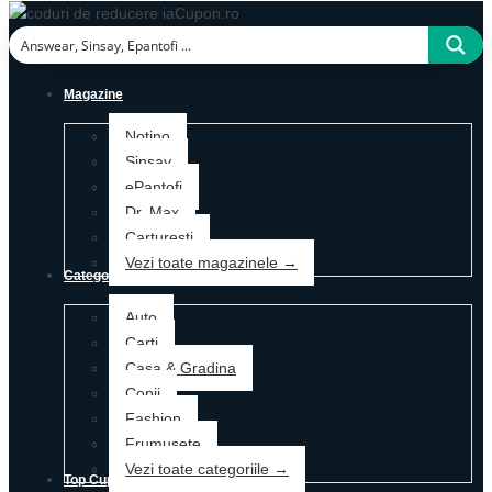
Magazine
Notino
Sinsay
ePantofi
Dr. Max
Carturesti
Vezi toate magazinele →
Categorii
Auto
Carti
Casa & Gradina
Copii
Fashion
Frumusete
Vezi toate categoriile →
Top Cupoane