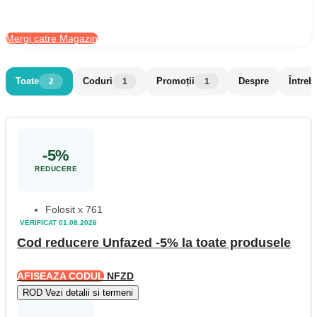
Mergi catre Magazin
Toate
Coduri
Promoții
Despre
Întreb
2
1
1
-5%
REDUCERE
Folosit x 761
VERIFICAT 01.08.2026
Cod reducere Unfazed -5% la toate produsele
AFISEAZA CODUL
NFZD
R
O
D
Vezi detalii si termeni