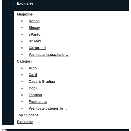
Exclusive
Magazine
Notino
Sinsay
ePantofi
Dr. Max
Carturesti
Vezi toate magazinele →
Categorii
Auto
Carti
Casa & Gradina
Copii
Fashion
Frumusete
Vezi toate categoriile →
Top Cupoane
Exclusive