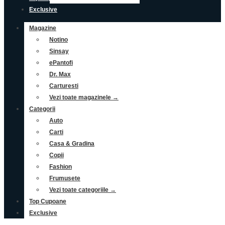
Exclusive
Magazine
Notino
Sinsay
ePantofi
Dr. Max
Carturesti
Vezi toate magazinele →
Categorii
Auto
Carti
Casa & Gradina
Copii
Fashion
Frumusete
Vezi toate categoriile →
Top Cupoane
Exclusive