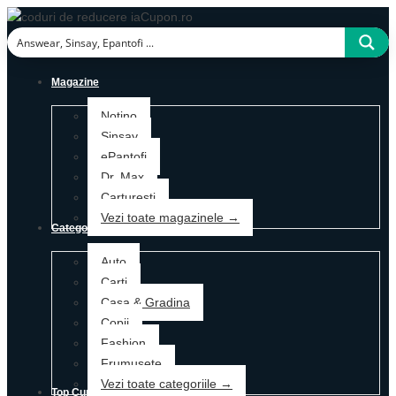
Magazine
Notino
Sinsay
ePantofi
Dr. Max
Carturesti
Vezi toate magazinele →
Categorii
Auto
Carti
Casa & Gradina
Copii
Fashion
Frumusete
Vezi toate categoriile →
Top Cupoane