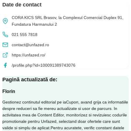
Date de contact
CORA KICS SRL Brasov, la Complexul Comercial Duplex 91,
Fundatura Harmanului 2
021 555 7818
contact@unfazed.ro
https://unfazed.ro/
/profile.php?id=100091389743076
Pagină actualizată de:
Florin
Gestionez continutul editorial pe iaCupon, avand grija ca informatiile
despre reduceri sa fie mereu actualizate si usor de parcurs. In
activitatea mea de Content Editor, monitorizez si revizuiesc codurile
promotionale pentru Unfazed, selectand doar ofertele care sunt
valide si simplu de aplicat.Pentru acuratete, verific constant datele