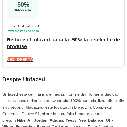
-50%
REDUCERE
Folosit x 281
VERIFICAT 03.08.2026
Reduceri Unfazed pana la -50% la o selectie de
produse
VEZI OFERTA
Despre Unfazed
Unfazed
este cel mai mare magazin online din Romania dedicat
exclusiv sneakerilor si streetwear-ului 100% autentic, livrat direct din
stoc propriu. Magazinul este localizat in Brasov, la Complexul
Comercial Duplex 91, si are in portofoliu branduri de top
precum
Nike, Air Jordan, Adidas, Yeezy, New Balance, Off-
White, Essentials Fear of God
si multe altele. Pe unfazed.ro