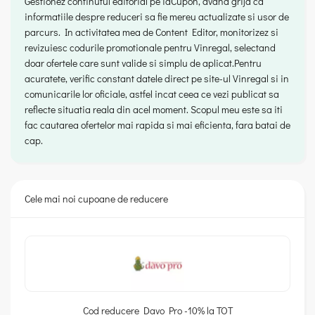
Gestionez continutul editorial pe iaCupon, avand grija ca
informatiile despre reduceri sa fie mereu actualizate si usor de
parcurs. In activitatea mea de Content Editor, monitorizez si
revizuiesc codurile promotionale pentru Vinregal, selectand
doar ofertele care sunt valide si simplu de aplicat.Pentru
acuratete, verific constant datele direct pe site-ul Vinregal si in
comunicarile lor oficiale, astfel incat ceea ce vezi publicat sa
reflecte situatia reala din acel moment. Scopul meu este sa iti
fac cautarea ofertelor mai rapida si mai eficienta, fara batai de
cap.
Cele mai noi cupoane de reducere
Cod reducere Davo Pro -10% la TOT