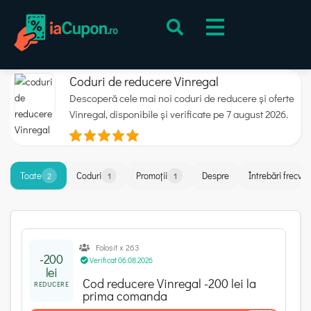
Coduri de reducere Vinregal
Descoperă cele mai noi coduri de reducere și oferte
Vinregal, disponibile și verificate pe 7 august 2026.
Toate
Coduri
Promoții
Despre
Întrebări frecve
2
1
1
Folosit x 263
-200
Verificat 06.08.2026
lei
Cod reducere Vinregal -200 lei la
REDUCERE
prima comanda