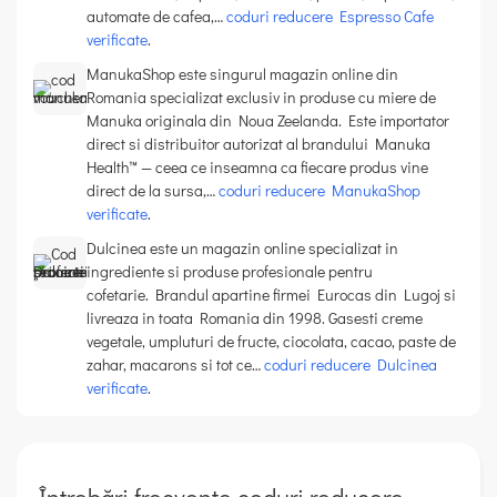
automate de cafea,…
coduri reducere Espresso Cafe
verificate
.
ManukaShop este singurul magazin online din
Romania specializat exclusiv in produse cu miere de
Manuka originala din Noua Zeelanda. Este importator
direct si distribuitor autorizat al brandului Manuka
Health™ — ceea ce inseamna ca fiecare produs vine
direct de la sursa,…
coduri reducere ManukaShop
verificate
.
Dulcinea este un magazin online specializat in
ingrediente si produse profesionale pentru
cofetarie. Brandul apartine firmei Eurocas din Lugoj si
livreaza in toata Romania din 1998. Gasesti creme
vegetale, umpluturi de fructe, ciocolata, cacao, paste de
zahar, macarons si tot ce…
coduri reducere Dulcinea
verificate
.