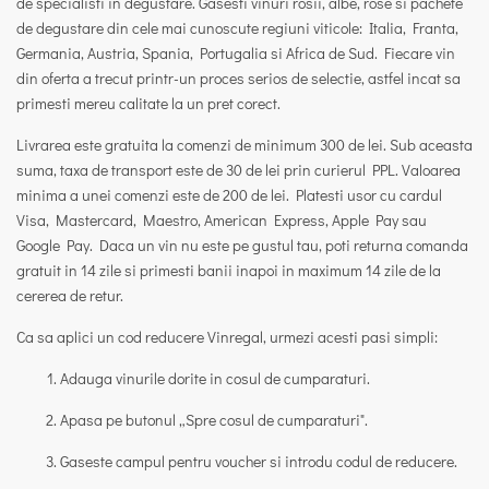
de specialisti in degustare. Gasesti
vinuri rosii, albe, rose
si
pachete
de degustare
din cele mai cunoscute regiuni viticole: Italia, Franta,
Germania, Austria, Spania, Portugalia si Africa de Sud. Fiecare vin
din oferta a trecut printr-un proces serios de selectie, astfel incat sa
primesti mereu calitate la un pret corect.
Livrarea este gratuita la comenzi de minimum 300 de lei
. Sub aceasta
suma, taxa de transport este de 30 de lei prin curierul PPL. Valoarea
minima a unei comenzi este de 200 de lei. Platesti usor cu cardul
Visa, Mastercard, Maestro, American Express, Apple Pay sau
Google Pay. Daca un vin nu este pe gustul tau, poti returna comanda
gratuit in 14 zile si primesti banii inapoi in maximum 14 zile de la
cererea de retur.
Ca sa aplici un
cod reducere Vinregal
, urmezi acesti pasi simpli:
Adauga vinurile dorite in cosul de cumparaturi.
Apasa pe butonul „Spre cosul de cumparaturi".
Gaseste campul pentru voucher si introdu codul de reducere.