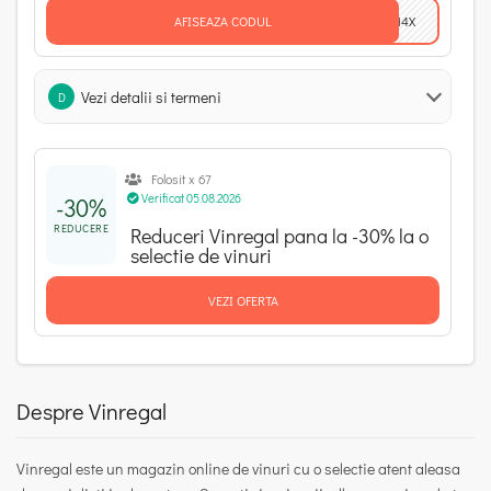
AFISEAZA CODUL
O14X
Vezi detalii si termeni
D
Folosit x 67
Verificat 05.08.2026
-30%
REDUCERE
Reduceri Vinregal pana la -30% la o
selectie de vinuri
VEZI OFERTA
Despre Vinregal
Vinregal
este un
magazin online de vinuri
cu o selectie atent aleasa