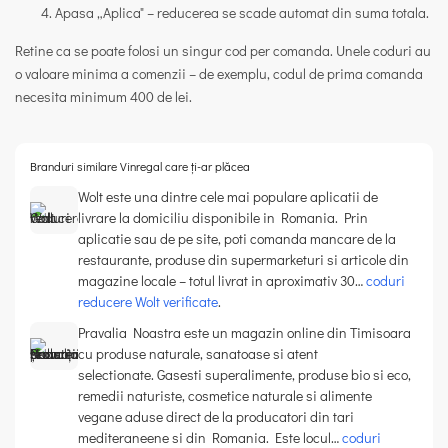
Apasa „Aplica" – reducerea se scade automat din suma totala.
Retine ca se poate folosi un singur cod per comanda. Unele coduri au
o valoare minima a comenzii – de exemplu, codul de prima comanda
necesita minimum 400 de lei.
Branduri similare Vinregal care ți-ar plăcea
Wolt este una dintre cele mai populare aplicatii de
livrare la domiciliu disponibile in Romania. Prin
aplicatie sau de pe site, poti comanda mancare de la
restaurante, produse din supermarketuri si articole din
magazine locale – totul livrat in aproximativ 30…
coduri
reducere Wolt verificate
.
Pravalia Noastra este un magazin online din Timisoara
cu produse naturale, sanatoase si atent
selectionate. Gasesti superalimente, produse bio si eco,
remedii naturiste, cosmetice naturale si alimente
vegane aduse direct de la producatori din tari
mediteraneene si din Romania. Este locul…
coduri