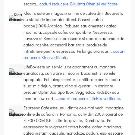
secara…
coduri reducere Biruinta Olteniei verificate
.
Kfea.ro este un magazin online de cafea din Bucuresti,
cu statut de importator direct. Gasesti cafea
boabe (100% Arabica, Robusta sau amestec), cafea
macinata, capsule cafea compatibile Nespresso,
Lavazza si Senseo, espressoare si aparate automate de
cafea, rasnite, accesorii barista si produse de
intretinere pentru espressor. Pe langa branduri…
coduri
reducere Kfea verificate
.
LifeBox este un serviciu de abonament cu mancare
sanatoasa, cu livrare zilnica in Bucuresti si zonele
apropiate. Poti alege meniuri echilibrate pentru toata
ziua: mic dejun, pranz, cina si gustari, in variante
precum OptimBox, SportBox, VeggieBox, KidsBox sau
meniuri low-carb.…
coduri reducere LifeBox verificate
.
Espresso Cafe este unul dintre cele mai vechi magazine
online de cafea din Romania, activ din 2003, operat de
FLEGO COM S.R.L. din Targoviste, Dambovita. Pe
espressocafe.ro gasesti cafea boabe, cafea macinata,
cafea instant, capsule, monodoze, paduri, espressoare,