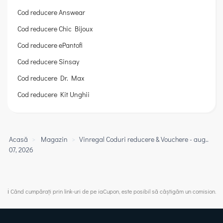
Cod reducere Answear
Cod reducere Chic Bijoux
Cod reducere ePantofi
Cod reducere Sinsay
Cod reducere Dr. Max
Cod reducere Kit Unghii
Acasă
>
Magazin
>
Vinregal Coduri reducere & Vouchere - aug..
07, 2026
ℹ️ Când cumpărați prin link-uri de pe iaCupon, este posibil să câștigăm un comision.