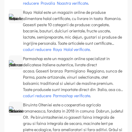
reducere Pravalia Noastra verificate
.
Raya Halal este un magazin online de produse
alimentare halal certificate, cu livrare in toata Romania.
Gasesti peste 10 categorii de produse: congelate,
bacanie, bauturi, dulciuri orientale, fructe uscate,
lactate, semipreparate, mic dejun, gustari si produse de
ingrijire personala. Toate articolele sunt certificate…
coduri reducere Raya Halal verificate
.
Parmashop este un magazin online specializat in
delicatese italiene autentice, livrate direct
acasa. Gasesti branza Parmigiano Reggiano, sunca de
Parma, paste artizanale, vinuri selectionate, otet
balsamic traditional si uleiuri de masline premium.
Toate produsele sunt importate direct din Italia, asa ca…
coduri reducere Parmashop verificate
.
Biruinta Olteniei este o cooperativa agricola
romaneasca, fondata in 2018 in comuna Dobrun, judetul
Olt. Pe biruintaolteniei.ro gasesti faina integrala de
grau si faina integrala de secara, macinate lent pe
pietre ecologice, fara amelioratori si fara aditivi. Grâul si