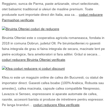
Reggiano, sunca de Parma, paste artizanale, vinuri selectionate,
otet balsamic traditional si uleiuri de masline premium. Toate
produsele sunt importate direct din Italia, asa ca…
coduri reducere
Parmashop verificate
.
Biruinta Olteniei este o cooperativa agricola romaneasca, fondata in
2018 in comuna Dobrun, judetul Olt. Pe biruintaolteniei.ro gasesti
faina integrala de grau si faina integrala de secara, macinate lent pe
pietre ecologice, fara amelioratori si fara aditivi. Grâul si secara…
coduri reducere Biruinta Olteniei verificate
.
Kfea.ro este un magazin online de cafea din Bucuresti, cu statut de
importator direct. Gasesti cafea boabe (100% Arabica, Robusta sau
amestec), cafea macinata, capsule cafea compatibile Nespresso,
Lavazza si Senseo, espressoare si aparate automate de cafea,
rasnite, accesorii barista si produse de intretinere pentru espressor.
Pe langa branduri…
coduri reducere Kfea verificate
.