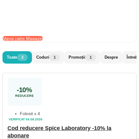
Mergi catre Magazin
Toate
Coduri
Promoții
Despre
Întreb
2
1
1
-10%
REDUCERE
Folosit x 4
VERIFICAT 04.08.2026
Cod reducere Spice Laboratory -10% la
abonare