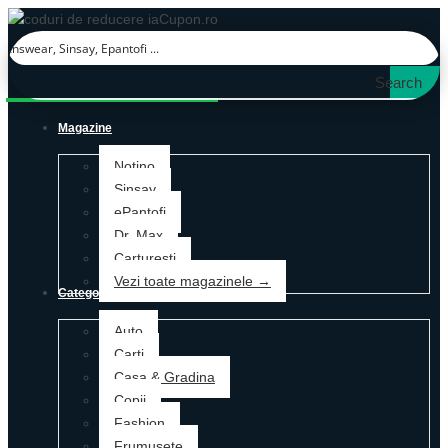
Search
Magazine
Notino
Sinsay
ePantofi
Dr. Max
Carturesti
Vezi toate magazinele →
Categorii
Auto
Carti
Casa & Gradina
Copii
Fashion
Frumusete