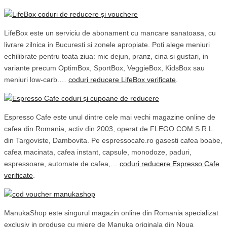
LifeBox este un serviciu de abonament cu mancare sanatoasa, cu
livrare zilnica in Bucuresti si zonele apropiate. Poti alege meniuri
echilibrate pentru toata ziua: mic dejun, pranz, cina si gustari, in
variante precum OptimBox, SportBox, VeggieBox, KidsBox sau
meniuri low-carb.…
coduri reducere LifeBox verificate
.
Espresso Cafe este unul dintre cele mai vechi magazine online de
cafea din Romania, activ din 2003, operat de FLEGO COM S.R.L.
din Targoviste, Dambovita. Pe espressocafe.ro gasesti cafea boabe,
cafea macinata, cafea instant, capsule, monodoze, paduri,
espressoare, automate de cafea,…
coduri reducere Espresso Cafe
verificate
.
ManukaShop este singurul magazin online din Romania specializat
exclusiv in produse cu miere de Manuka originala din Noua