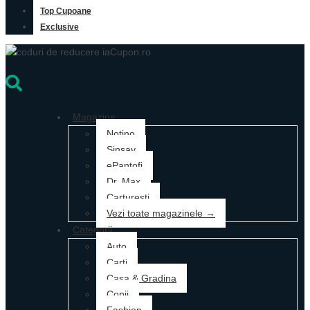
Top Cupoane
Exclusive
Magazine
Notino
Sinsay
ePantofi
Dr. Max
Carturesti
Vezi toate magazinele →
Categorii
Auto
Carti
Casa & Gradina
Copii