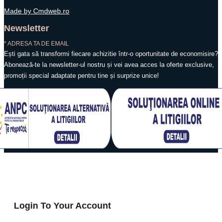
Made by Cmdweb.ro
Newsletter
* ADRESA TA DE EMAIL
Ești gata să transformi fiecare achizitie într-o oportunitate de economisire?
Abonează-te la newsletter-ul nostru și vei avea acces la oferte exclusive,
promoții special adaptate pentru tine și surprize unice!
© 2025 iaCupon.ro
Login To Your Account