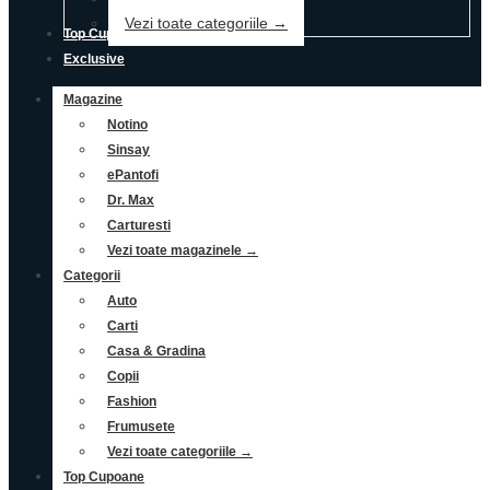
Vezi toate categoriile →
Top Cupoane
Exclusive
Magazine
Notino
Sinsay
ePantofi
Dr. Max
Carturesti
Vezi toate magazinele →
Categorii
Auto
Carti
Casa & Gradina
Copii
Fashion
Frumusete
Vezi toate categoriile →
Top Cupoane