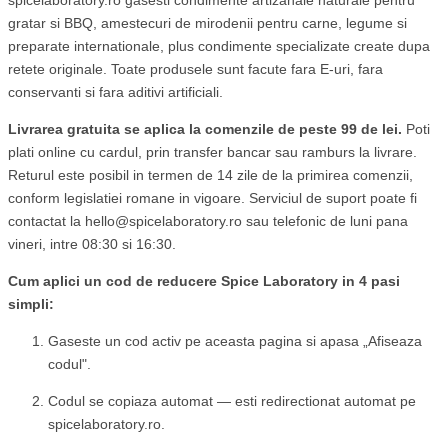
spicelaboratory.ro gasesti condimente artizanale naturale pentru
gratar si BBQ, amestecuri de mirodenii pentru carne, legume si
preparate internationale, plus condimente specializate create dupa
retete originale. Toate produsele sunt facute fara E-uri, fara
conservanti si fara aditivi artificiali.
Livrarea gratuita se aplica la comenzile de peste 99 de lei.
Poti
plati online cu cardul, prin transfer bancar sau ramburs la livrare.
Returul este posibil in termen de 14 zile de la primirea comenzii,
conform legislatiei romane in vigoare. Serviciul de suport poate fi
contactat la hello@spicelaboratory.ro sau telefonic de luni pana
vineri, intre 08:30 si 16:30.
Cum aplici un cod de reducere Spice Laboratory in 4 pasi
simpli:
Gaseste un cod activ pe aceasta pagina si apasa „Afiseaza
codul".
Codul se copiaza automat — esti redirectionat automat pe
spicelaboratory.ro.