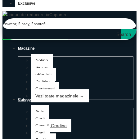
Exclusive
Search
Magazine
Notino
Sinsay
ePantofi
Dr. Max
Carturesti
Vezi toate magazinele →
Categorii
Auto
Carti
Casa & Gradina
Copii