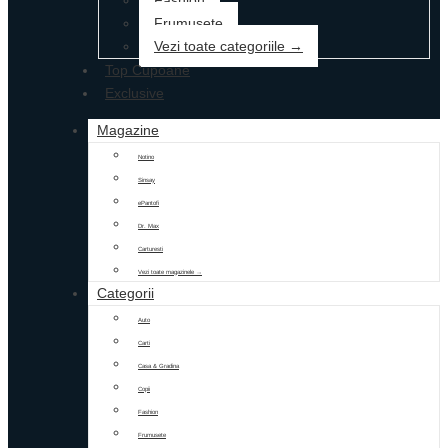
Fashion
Frumusete
Vezi toate categoriile →
Top Cupoane
Exclusive
Magazine
Notino
Sinsay
ePantofi
Dr. Max
Carturesti
Vezi toate magazinele →
Categorii
Auto
Carti
Casa & Gradina
Copii
Fashion
Frumusete