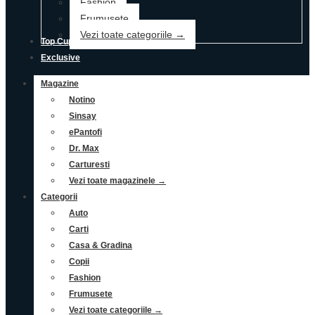
Fashion
Frumusete
Vezi toate categoriile →
Top Cupoane
Exclusive
Magazine
Notino
Sinsay
ePantofi
Dr. Max
Carturesti
Vezi toate magazinele →
Categorii
Auto
Carti
Casa & Gradina
Copii
Fashion
Frumusete
Vezi toate categoriile →