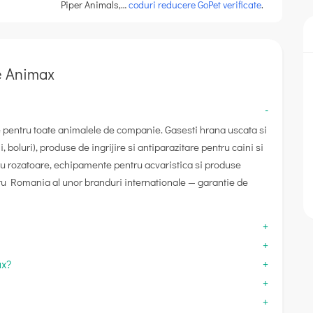
Piper Animals,…
coduri reducere GoPet verificate
.
re Animax
 pentru toate animalele de companie. Gasesti hrana uscata si
i, boluri), produse de ingrijire si antiparazitare pentru caini si
ntru rozatoare, echipamente pentru acvaristica si produse
tru Romania al unor branduri internationale — garantie de
ax?