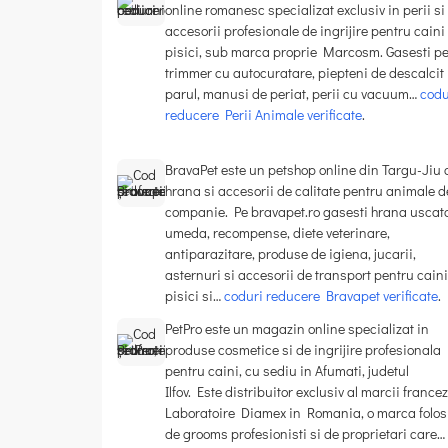
online romanesc specializat exclusiv in perii si
accesorii profesionale de ingrijire pentru caini 
pisici, sub marca proprie Marcosm. Gasesti pe
trimmer cu autocuratare, piepteni de descalcit
parul, manusi de periat, perii cu vacuum…
codu
reducere Perii Animale verificate
.
BravaPet este un petshop online din Targu-Jiu 
hrana si accesorii de calitate pentru animale d
companie. Pe bravapet.ro gasesti hrana uscata
umeda, recompense, diete veterinare,
antiparazitare, produse de igiena, jucarii,
asternuri si accesorii de transport pentru caini
pisici si…
coduri reducere Bravapet verificate
.
PetPro este un magazin online specializat in
produse cosmetice si de ingrijire profesionala
pentru caini, cu sediu in Afumati, judetul
Ilfov. Este distribuitor exclusiv al marcii france
Laboratoire Diamex in Romania, o marca folos
de grooms profesionisti si de proprietari care…