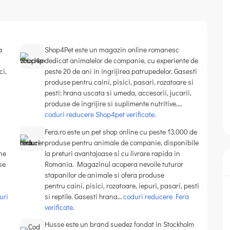
a
Shop4Pet este un magazin online romanesc
dedicat animalelor de companie, cu experiente de
ci,
peste 20 de ani in ingrijirea patrupedelor. Gasesti
produse pentru caini, pisici, pasari, rozatoare si
pesti: hrana uscata si umeda, accesorii, jucarii,
produse de ingrijire si suplimente nutritive.…
coduri reducere Shop4pet verificate
.
Fera.ro este un pet shop online cu peste 13.000 de
produse pentru animale de companie, disponibile
ne
la preturi avantajoase si cu livrare rapida in
se
Romania. Magazinul acopera nevoile tuturor
stapanilor de animale si ofera produse
pentru caini, pisici, rozatoare, iepuri, pasari, pesti
uri
si reptile. Gasesti hrana…
coduri reducere Fera
verificate
.
Husse este un brand suedez fondat in Stockholm