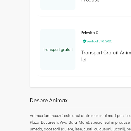
Folosit x 0
Verificat 31.07.2026
Transport gratuit
Transport Gratuit Ani
lei
Despre Animax
Animax (animax.ro) este unul dintre cele mai mari pet sho
Plaza Bucuresti, Vivo Baia Mare), specializat in produse
umeda, accesorii (gulere, lese, custi, culcusuri, jucarii), 