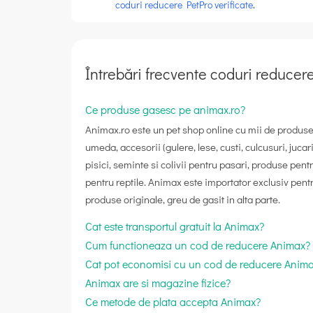
coduri reducere PetPro verificate
.
Întrebări frecvente coduri reduce
Ce produse gasesc pe animax.ro?
Animax.ro este un pet shop online cu mii de produse
umeda, accesorii (gulere, lese, custi, culcusuri, jucari
pisici, seminte si colivii pentru pasari, produse pe
pentru reptile. Animax este importator exclusiv pen
produse originale, greu de gasit in alta parte.
Cat este transportul gratuit la Animax?
Cum functioneaza un cod de reducere Animax?
Cat pot economisi cu un cod de reducere Anim
Animax are si magazine fizice?
Ce metode de plata accepta Animax?