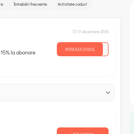
re
Întrebări frecvente
Activitate coduri
31 decembrie 2030
AFISEAZA CODUL
nare
-15% la abonare