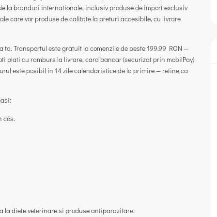
e la branduri internationale, inclusiv produse de import exclusiv
e care vor produse de calitate la preturi accesibile, cu livrare
a ta
.
Transportul este gratuit la comenzile de peste 199.99 RON
—
oti plati cu
ramburs la livrare
,
card bancar
(securizat prin mobilPay)
urul este posibil in
14 zile calendaristice de la primire
— retine ca
asi:
n cos.
 la diete veterinare si produse antiparazitare.