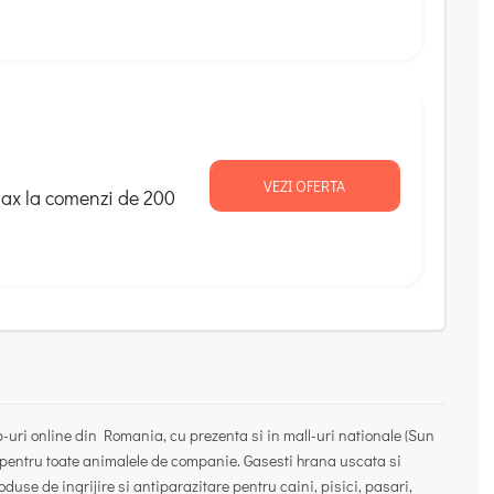
VEZI OFERTA
max la comenzi de 200
p-uri online din Romania, cu prezenta si in mall-uri nationale (Sun
 pentru toate animalele de companie.
Gasesti hrana uscata si
produse de ingrijire si antiparazitare pentru
caini, pisici, pasari,