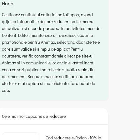
Florin
Gestionez continutul editorial pe iaCupon, avand
grija ca informatiile despre reduceri sa fie mereu
actualizate si usor de parcurs. In activitatea mea de
Content Editor, monitorizez si revizuiesc codurile
promotionale pentru Animax, selectand doar ofertele
care sunt valide si simplu de aplicat.Pentru
acuratete, verific constant datele direct pe site-ul
Animax si in comunicarile lor oficiale, astfel incat
ceea ce vezi publicat sa reflecte situatia reala din
acel moment. Scopul meu este sa iti fac cautarea
ofertelor mai rapida si mai eficienta, fara batai de
cap.
Cele mai noi cupoane de reducere
Cod reducere e-Potion -10% la