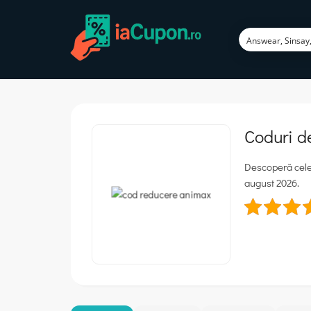
Coduri d
Descoperă cele 
august 2026.