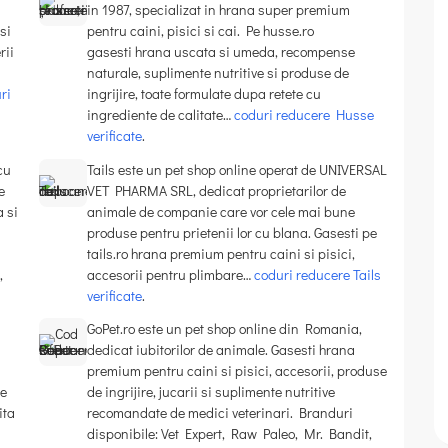
in 1987, specializat in hrana super premium
si
pentru caini, pisici si cai. Pe husse.ro
rii
gasesti hrana uscata si umeda, recompense
naturale, suplimente nutritive si produse de
ri
ingrijire, toate formulate dupa retete cu
ingrediente de calitate…
coduri reducere Husse
verificate
.
cu
Tails este un pet shop online operat de UNIVERSAL
e
VET PHARMA SRL, dedicat proprietarilor de
 si
animale de companie care vor cele mai bune
produse pentru prietenii lor cu blana. Gasesti pe
tails.ro hrana premium pentru caini si pisici,
,
accesorii pentru plimbare…
coduri reducere Tails
verificate
.
GoPet.ro este un pet shop online din Romania,
dedicat iubitorilor de animale. Gasesti hrana
premium pentru caini si pisici, accesorii, produse
ze
de ingrijire, jucarii si suplimente nutritive
ita
recomandate de medici veterinari. Branduri
disponibile: Vet Expert, Raw Paleo, Mr. Bandit,