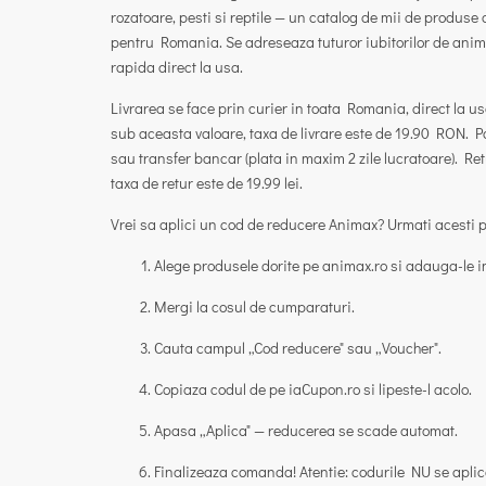
rozatoare, pesti si reptile
— un catalog de mii de produse d
pentru Romania. Se adreseaza tuturor iubitorilor de animal
rapida direct la usa.
Livrarea se face prin curier in toata Romania,
direct la us
sub aceasta valoare, taxa de livrare este de
19.90 RON
. P
sau
transfer bancar
(plata in maxim 2 zile lucratoare). Ret
taxa de retur este de
19.99 lei
.
Vrei sa aplici un cod de reducere Animax?
Urmati acesti p
Alege produsele dorite pe
animax.ro
si adauga-le i
Mergi la
cosul de cumparaturi
.
Cauta campul
„Cod reducere"
sau
„Voucher"
.
Copiaza codul de pe iaCupon.ro si lipeste-l acolo.
Apasa
„Aplica"
— reducerea se scade automat.
Finalizeaza comanda!
Atentie:
codurile NU se aplica