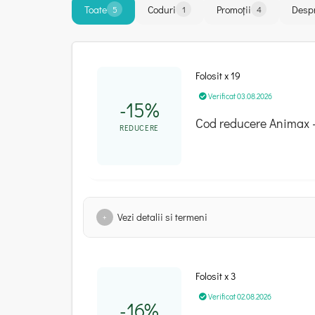
Toate
Coduri
Promoții
Desp
5
1
4
Folosit x 19
Verificat 03.08.2026
-15%
Cod reducere Animax 
REDUCERE
Vezi detalii si termeni
+
Folosit x 3
Verificat 02.08.2026
-16%