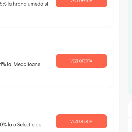
VEZI OFERTA
16% la hrana umeda si
VEZI OFERTA
21% la Medalioane
VEZI OFERTA
0% la o Selectie de