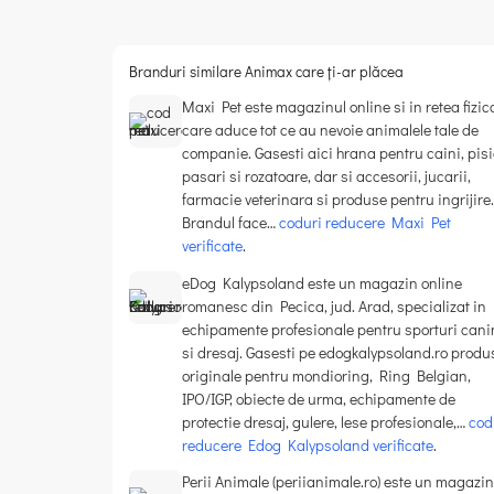
Branduri similare Animax care ți-ar plăcea
Maxi Pet este magazinul online si in retea fizic
care aduce tot ce au nevoie animalele tale de
companie. Gasesti aici hrana pentru caini, pisi
pasari si rozatoare, dar si accesorii, jucarii,
farmacie veterinara si produse pentru ingrijire.
Brandul face…
coduri reducere Maxi Pet
verificate
.
eDog Kalypsoland este un magazin online
romanesc din Pecica, jud. Arad, specializat in
echipamente profesionale pentru sporturi cani
si dresaj. Gasesti pe edogkalypsoland.ro produ
originale pentru mondioring, Ring Belgian,
IPO/IGP, obiecte de urma, echipamente de
protectie dresaj, gulere, lese profesionale,…
cod
reducere Edog Kalypsoland verificate
.
Perii Animale (periianimale.ro) este un magazin