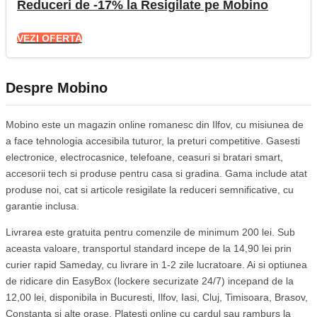
Reduceri de -17% la Resigilate pe Mobino
VEZI OFERTA
Despre Mobino
Mobino este un magazin online romanesc din Ilfov, cu misiunea de
a face tehnologia accesibila tuturor, la preturi competitive. Gasesti
electronice, electrocasnice, telefoane, ceasuri si bratari smart,
accesorii tech si produse pentru casa si gradina. Gama include atat
produse noi, cat si articole resigilate la reduceri semnificative, cu
garantie inclusa.
Livrarea este gratuita pentru comenzile de minimum 200 lei. Sub
aceasta valoare, transportul standard incepe de la 14,90 lei prin
curier rapid Sameday, cu livrare in 1-2 zile lucratoare. Ai si optiunea
de ridicare din EasyBox (lockere securizate 24/7) incepand de la
12,00 lei, disponibila in Bucuresti, Ilfov, Iasi, Cluj, Timisoara, Brasov,
Constanta si alte orase. Platesti online cu cardul sau ramburs la