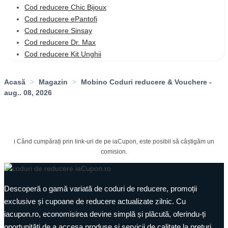
Cod reducere Chic Bijoux
Cod reducere ePantofi
Cod reducere Sinsay
Cod reducere Dr. Max
Cod reducere Kit Unghii
Acasă
>
Magazin
>
Mobino Coduri reducere & Vouchere -
aug.. 08, 2026
ℹ️ Când cumpărați prin link-uri de pe iaCupon, este posibil să câștigăm un
comision.
Descoperă o gamă variată de coduri de reducere, promoții
exclusive și cupoane de reducere actualizate zilnic. Cu
iacupon.ro, economisirea devine simplă și plăcută, oferindu-ți
oportunități de a accesa produse și servicii de calitate la prețuri