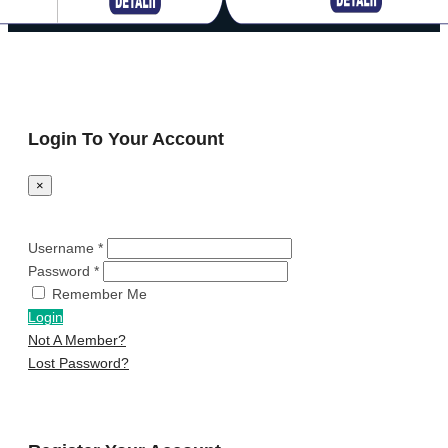
© 2025 iaCupon.ro
Login To Your Account
×
Username *
Password *
Remember Me
Login
Not A Member?
Lost Password?