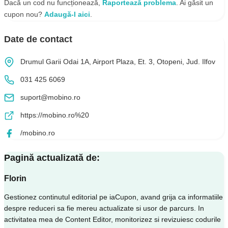
Dacă un cod nu funcționează,
Raportează problema
. Ai găsit un
cupon nou?
Adaugă-l aici
.
Date de contact
Drumul Garii Odai 1A, Airport Plaza, Et. 3, Otopeni, Jud. Ilfov
031 425 6069
suport@mobino.ro
https://mobino.ro%20
/mobino.ro
Pagină actualizată de:
Florin
Gestionez continutul editorial pe iaCupon, avand grija ca informatiile
despre reduceri sa fie mereu actualizate si usor de parcurs. In
activitatea mea de Content Editor, monitorizez si revizuiesc codurile