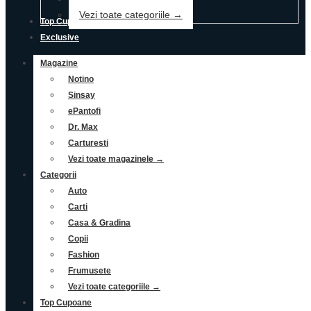
Vezi toate categoriile →
Top Cupoane
Exclusive
Magazine
Notino
Sinsay
ePantofi
Dr. Max
Carturesti
Vezi toate magazinele →
Categorii
Auto
Carti
Casa & Gradina
Copii
Fashion
Frumusete
Vezi toate categoriile →
Top Cupoane