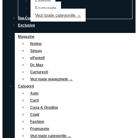
Fashion
Frumusete
Vezi toate categoriile →
Top Cupoane
Exclusive
Magazine
Notino
Sinsay
ePantofi
Dr. Max
Carturesti
Vezi toate magazinele →
Categorii
Auto
Carti
Casa & Gradina
Copii
Fashion
Frumusete
Vezi toate categoriile →