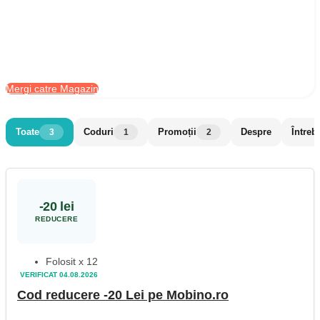
Mergi catre Magazin
Toate
Coduri
Promoții
Despre
Întreb
3
1
2
-20 lei
REDUCERE
Folosit x 12
VERIFICAT 04.08.2026
Cod reducere -20 Lei pe Mobino.ro