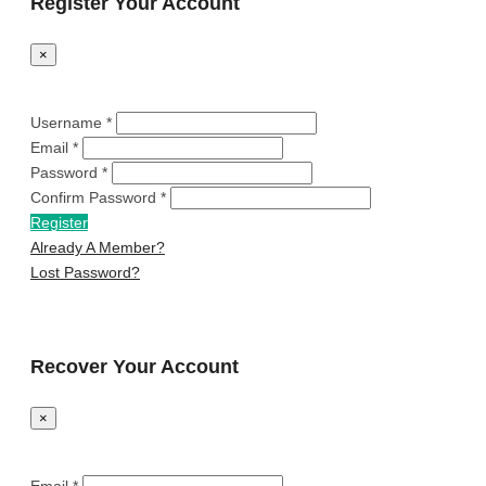
Register Your Account
×
Username *
Email *
Password *
Confirm Password *
Register
Already A Member?
Lost Password?
Recover Your Account
×
Email *