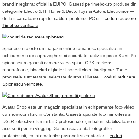
brand inregistrat oficial la EUIPO. Gasesti pe timebox.ro produse din
categoriile Electro & IT, Home & Deco, Toys si Auto & Electronice —
de la incarcatoare rapide, cabluri, periferice PC si…
coduri reducere
Timebox verificate
.
Spionescu.ro este un magazin online romanesc specializat in
echipamente de supraveghere si securitate, activ de peste 6 ani. Pe
spionescu.ro gasesti camere video spion, GPS trackere,
reportofoane, binocluri digitale si sonerii video inteligente. Toate
produsele sunt testate, selectate riguros si livrate…
coduri reducere
Spionescu verificate
.
Avatar Shop este un magazin specializat in echipamente foto-video,
cu showroom fizic in Constanta. Gasesti aparate foto mirrorless si
DSLR, obiective, lumini LED profesionale, gimbaluri, stabilizatoare si
accesorii pentru vlogging. Se adreseaza atat fotografilor
profesionisti, cat si amatorilor pasionati si creatorilor…
coduri