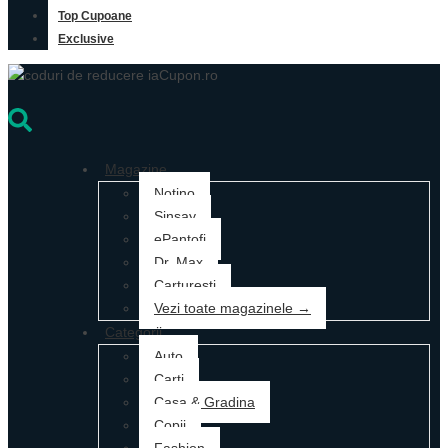
Top Cupoane
Exclusive
Magazine
Notino
Sinsay
ePantofi
Dr. Max
Carturesti
Vezi toate magazinele →
Categorii
Auto
Carti
Casa & Gradina
Copii