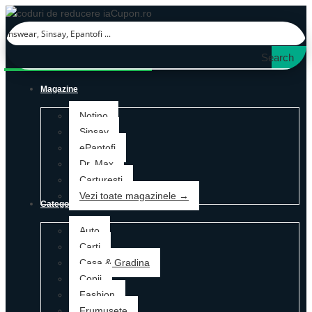
Search
Magazine
Notino
Sinsay
ePantofi
Dr. Max
Carturesti
Vezi toate magazinele →
Categorii
Auto
Carti
Casa & Gradina
Copii
Fashion
Frumusete