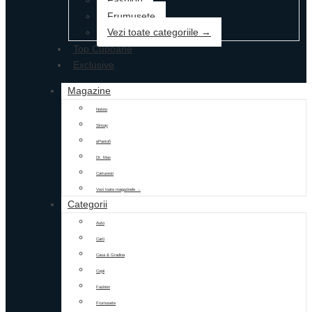
Fashion
Frumusete
Vezi toate categoriile →
Top Cupoane
Exclusive
Magazine
Notino
Sinsay
ePantofi
Dr. Max
Carturesti
Vezi toate magazinele →
Categorii
Auto
Carti
Casa & Gradina
Copii
Fashion
Frumusete