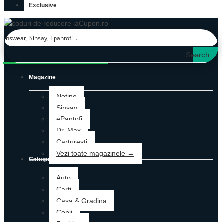
Exclusive
Search
Magazine
Notino
Sinsay
ePantofi
Dr. Max
Carturesti
Vezi toate magazinele →
Categorii
Auto
Carti
Casa & Gradina
Copii